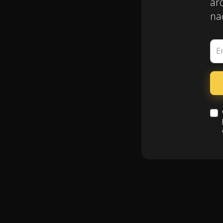
arq
nac
E