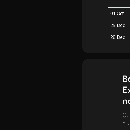
01 Oct
25 Dec
28 Dec
B
E
n
Qu
qu