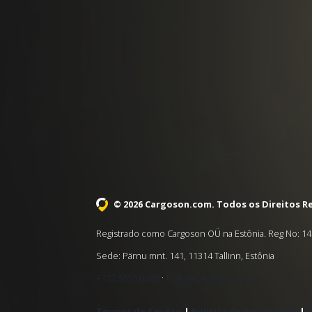
© 2026 Cargoson.com
. Todos os Direitos R
Registrado como Cargoson OÜ na Estônia. Reg No: 14
Sede: Pärnu mnt. 141, 11314 Tallinn, Estônia
·
+372 5555 0028
hello@cargoson.com
Termos de Serviço
|
Política de Privacidade
|
P