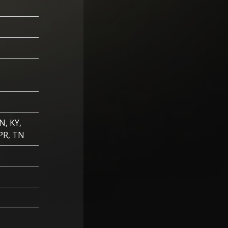
N, KY,
 PR, TN