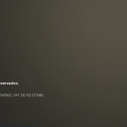
eservados.
545832. VAT: EE102137680.
olítica de Cookies