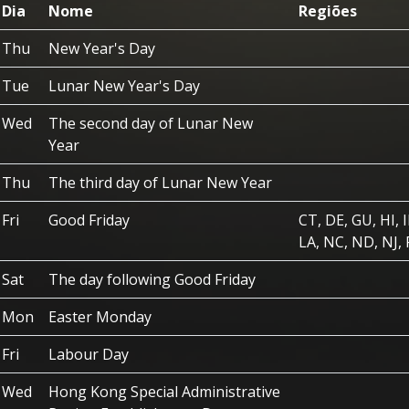
Dia
Nome
Regiões
Thu
New Year's Day
Tue
Lunar New Year's Day
Wed
The second day of Lunar New
Year
Thu
The third day of Lunar New Year
Fri
Good Friday
CT, DE, GU, HI, I
LA, NC, ND, NJ,
Sat
The day following Good Friday
Mon
Easter Monday
Fri
Labour Day
Wed
Hong Kong Special Administrative