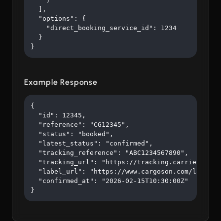
  ],

  "options": {

    "direct_booking_service_id": 1234

  }

}
Example Response
{

  "id": 12345,

  "reference": "CG12345",

  "status": "booked",

  "latest_status": "confirmed",

  "tracking_reference": "ABC1234567890",

  "tracking_url": "https://tracking.carrier.com/A
  "label_url": "https://www.cargoson.com/labels/a
  "confirmed_at": "2026-02-15T10:30:00Z"

}