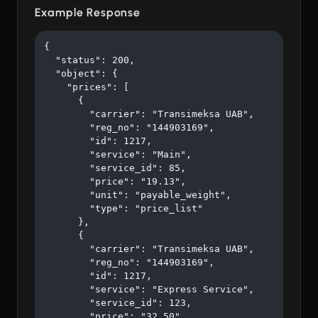
Example Response
{

  "status": 200,

  "object": {

    "prices": [

      {

        "carrier": "Transimeksa UAB",

        "reg_no": "144903169",

        "id": 1217,

        "service": "Main",

        "service_id": 85,

        "price": "19.13",

        "unit": "payable_weight",

        "type": "price_list"

      },

      {

        "carrier": "Transimeksa UAB",

        "reg_no": "144903169",

        "id": 1217,

        "service": "Express Service",

        "service_id": 123,

        "price": "32.50",
