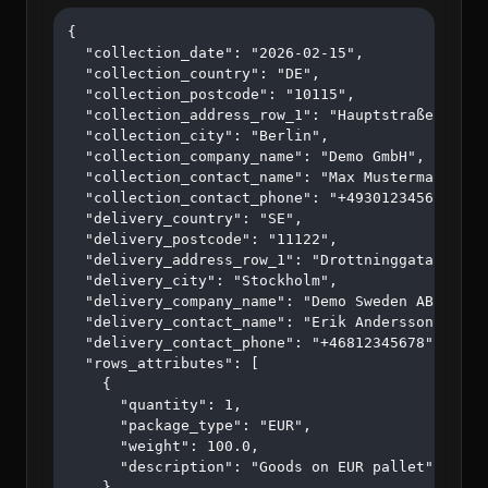
{

  "collection_date": "2026-02-15",

  "collection_country": "DE",

  "collection_postcode": "10115",

  "collection_address_row_1": "Hauptstraße 123",

  "collection_city": "Berlin",

  "collection_company_name": "Demo GmbH",

  "collection_contact_name": "Max Mustermann",

  "collection_contact_phone": "+4930123456",

  "delivery_country": "SE",

  "delivery_postcode": "11122",

  "delivery_address_row_1": "Drottninggatan 45",

  "delivery_city": "Stockholm",

  "delivery_company_name": "Demo Sweden AB",

  "delivery_contact_name": "Erik Andersson",

  "delivery_contact_phone": "+46812345678",

  "rows_attributes": [

    {

      "quantity": 1,

      "package_type": "EUR",

      "weight": 100.0,

      "description": "Goods on EUR pallet"

    }
