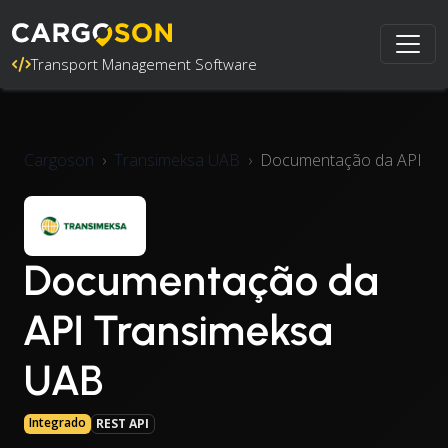
Transport Management Software
Cargoson
Transimeksa UAB
Documentação da API
Documentação da
API Transimeksa
UAB
Integrado
REST API