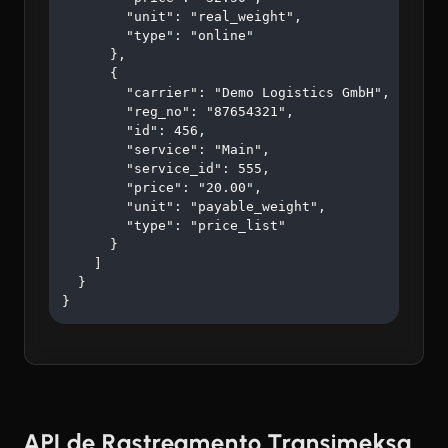
        "unit": "real_weight",

        "type": "online"

      },

      {

        "carrier": "Demo Logistics GmbH",

        "reg_no": "87654321",

        "id": 456,

        "service": "Main",

        "service_id": 555,

        "price": "20.00",

        "unit": "payable_weight",

        "type": "price_list"

      }

    ]

  }

}
API de Rastreamento Transimeksa