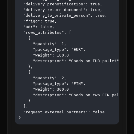
  "delivery_prenotification": true,

  "delivery_return_document": true,

  "delivery_to_private_person": true,

  "frigo": true,

  "adr": false,

  "rows_attributes": [

    {

      "quantity": 1,

      "package_type": "EUR",

      "weight": 100.0,

      "description": "Goods on EUR pallet"

    },

    {

      "quantity": 2,

      "package_type": "FIN",

      "weight": 300.0,

      "description": "Goods on two FIN pallets"

    }

  ],

  "request_external_partners": false

}