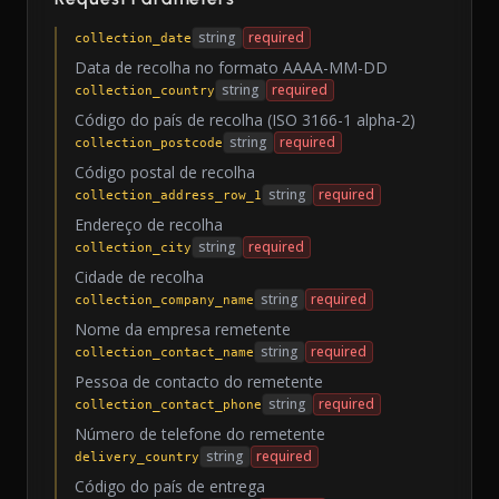
string
required
collection_date
Data de recolha no formato AAAA-MM-DD
string
required
collection_country
Código do país de recolha (ISO 3166-1 alpha-2)
string
required
collection_postcode
Código postal de recolha
string
required
collection_address_row_1
Endereço de recolha
string
required
collection_city
Cidade de recolha
string
required
collection_company_name
Nome da empresa remetente
string
required
collection_contact_name
Pessoa de contacto do remetente
string
required
collection_contact_phone
Número de telefone do remetente
string
required
delivery_country
Código do país de entrega