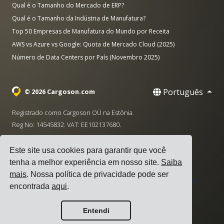
Qual é o Tamanho do Mercado de ERP?
Qual é o Tamanho da Indústria de Manufatura?
Top 50 Empresas de Manufatura do Mundo por Receita
AWS vs Azure vs Google: Quota de Mercado Cloud (2025)
Número de Data Centers por País (Novembro 2025)
Português
© 2026 Cargoson.com
Registrado como Cargoson OÜ na Estônia.
Reg No: 14545832. VAT: EE102137680.
Sede: Pärnu mnt. 141, 11314 Tallinn, Estônia
Este site usa cookies para garantir que você
·
+372 5555 0028
hello@cargoson.com
tenha a melhor experiência em nosso site.
Saiba
mais
. Nossa política de privacidade pode ser
Termos de Serviço
|
Política de Privacidade
|
Política de
encontrada
aqui
.
Cookies
Entendi