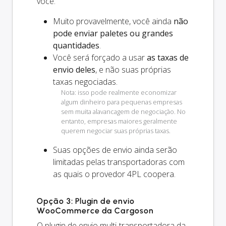
você:
Muito provavelmente, você ainda
não
pode enviar paletes ou grandes
quantidades
.
Você será forçado a usar
as taxas de
envio deles
, e não suas próprias
taxas negociadas.
Nota: isso pode realmente economizar
algum dinheiro para pequenas empresas
sem muita alavancagem de negociação. No
entanto, empresas maiores geralmente
querem negociar suas próprias taxas.
Suas opções de envio
ainda
serão
limitadas pelas transportadoras com
as quais o provedor 4PL coopera.
Opção 3: Plugin de envio
WooCommerce da Cargoson
O plugin de envio multi-transportadora da