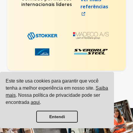
internacionais líderes
referências
Este site usa cookies para garantir que você
tenha a melhor experiência em nosso site.
Saiba
Ver todas as integrações
mais
. Nossa política de privacidade pode ser
Ver todas as transportadoras
encontrada
aqui
.
Entendi