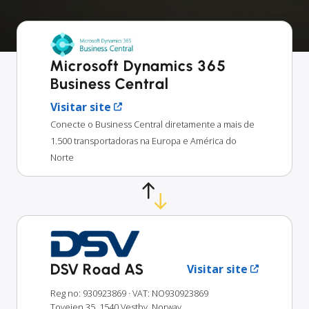
Microsoft Dynamics 365
Business Central
Visitar site
Conecte o Business Central diretamente a mais de
1.500 transportadoras na Europa e América do
Norte
DSV Road AS
Visitar site
Reg no: 930923869
· VAT: NO930923869
Toveien 35, 1540 Vestby, Norway