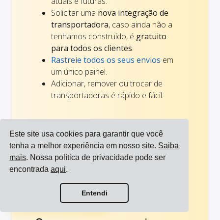
atuais e futuras.
Solicitar uma
nova integração de
transportadora
, caso ainda não a
tenhamos construído, é
gratuito
para todos os clientes
.
Rastreie todos os seus envios
em
um único painel.
Adicionar, remover ou trocar de
transportadoras é rápido e fácil.
Notificações personalizadas
Este site usa cookies para garantir que você
Todas as
notificações relacionadas ao
tenha a melhor experiência em nosso site.
Saiba
transporte
para seus parceiros, clientes e
mais
. Nossa política de privacidade pode ser
colegas de trabalho são personalizadas e
encontrada
aqui
.
parecem iguais, independentemente da
Ver todas as integrações
transportadora que você está usando.
Entendi
Ver todas as transportadoras