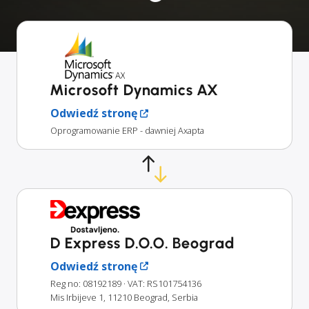
Microsoft Dynamics AX
Odwiedź stronę
Oprogramowanie ERP - dawniej Axapta
D Express D.O.O. Beograd
Odwiedź stronę
Reg no: 08192189
· VAT: RS101754136
Mis Irbijeve 1, 11210 Beograd, Serbia