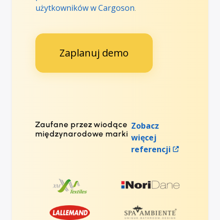
użytkowników w Cargoson
.
Zaplanuj demo
Zaufane przez wiodące
Zobacz
międzynarodowe marki
więcej
referencji