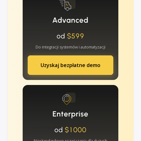
Advanced
od
$599
Do integracji systemów i automatyzacji
Uzyskaj bezpłatne demo
Enterprise
od
$1000
Niestandardowe rozwiązania dla dużych