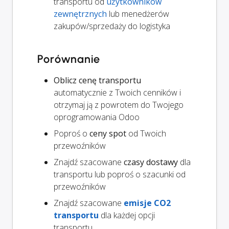
transportu od
użytkowników
zewnętrznych
lub menedżerów
zakupów/sprzedaży do logistyka
Porównanie
Oblicz cenę transportu
automatycznie z Twoich cenników i
otrzymaj ją z powrotem do Twojego
oprogramowania Odoo
Poproś o
ceny spot
od Twoich
przewoźników
Znajdź szacowane
czasy dostawy
dla
transportu lub poproś o szacunki od
przewoźników
Znajdź szacowane
emisje CO2
transportu
dla każdej opcji
transportu