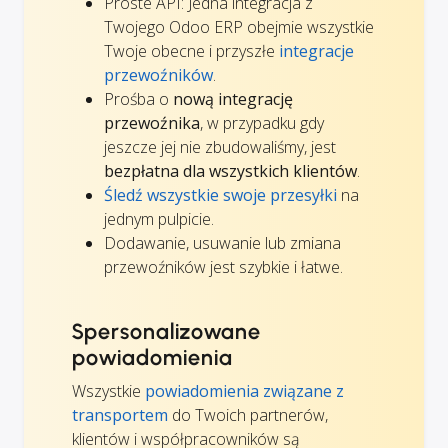
Proste API: Jedna integracja z
Twojego Odoo ERP obejmie wszystkie
Twoje obecne i przyszłe
integracje
przewoźników
.
Prośba o
nową integrację
przewoźnika
, w przypadku gdy
jeszcze jej nie zbudowaliśmy, jest
bezpłatna dla wszystkich klientów
.
Śledź wszystkie swoje przesyłki
na
jednym pulpicie.
Dodawanie, usuwanie lub zmiana
przewoźników jest szybkie i łatwe.
Spersonalizowane
powiadomienia
Wszystkie
powiadomienia związane z
transportem
do Twoich partnerów,
klientów i współpracowników są