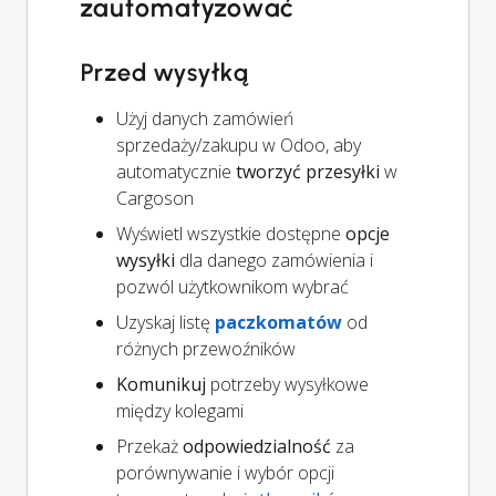
zautomatyzować
Przed wysyłką
Użyj danych zamówień
sprzedaży/zakupu w Odoo, aby
automatycznie
tworzyć przesyłki
w
Cargoson
Wyświetl wszystkie dostępne
opcje
wysyłki
dla danego zamówienia i
pozwól użytkownikom wybrać
Uzyskaj listę
paczkomatów
od
różnych przewoźników
Komunikuj
potrzeby wysyłkowe
między kolegami
Przekaż
odpowiedzialność
za
porównywanie i wybór opcji