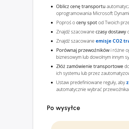
Oblicz cenę transportu
automatycz
oprogramowania Microsoft Dynamic
Poproś o
ceny spot
od Twoich prz
Znajdź szacowane
czasy dostawy
d
Znajdź szacowane
emisje CO2 tr
Porównaj przewoźników
i różne o
biznesowym lub dowolnym innym sys
Złóż zamówienie transportowe
do
ich systemu lub przez zautomatyzo
Ustaw predefiniowane reguły, aby
z
automatycznie wybrać przewoźnika
Po wysyłce