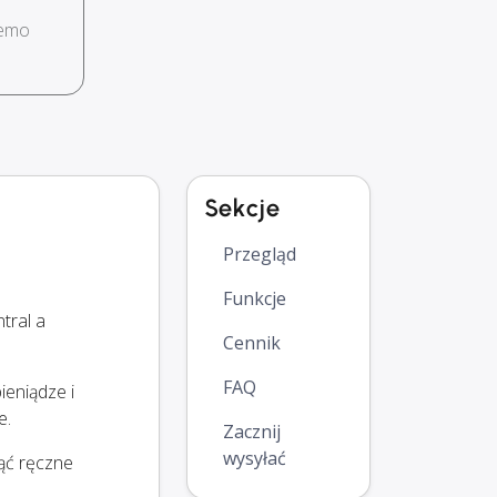
demo
Sekcje
Przegląd
Funkcje
tral a
Cennik
FAQ
ieniądze i
e.
Zacznij
wysyłać
nąć ręczne