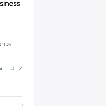
siness
oźników