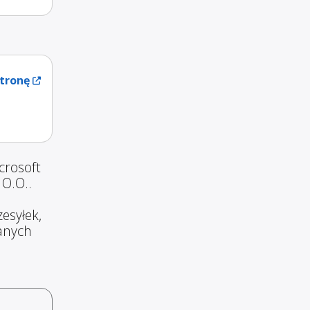
tronę
crosoft
 O.O..
esyłek,
wanych