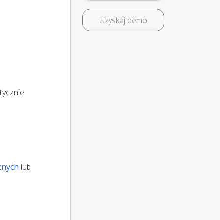
Uzyskaj demo
tycznie
znych
lub