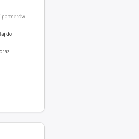
i partnerów
łaj do
 oraz