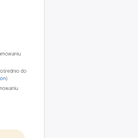
gramowaniu
pośrednio do
son
)
amowaniu