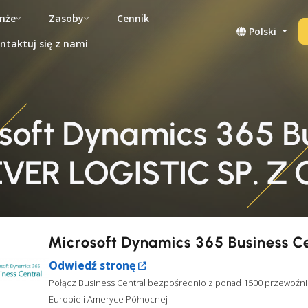
nże
Zasoby
Cennik
Polski
ntaktuj się z nami
osoft Dynamics 365 Bu
VER LOGISTIC SP. Z 
Microsoft Dynamics 365 Business C
Odwiedź stronę
Połącz Business Central bezpośrednio z ponad 1500 przewoźni
Europie i Ameryce Północnej