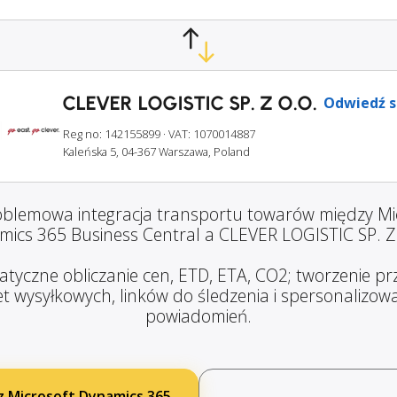
CLEVER LOGISTIC SP. Z O.O.
Odwiedź s
Reg no: 142155899
· VAT: 1070014887
Kaleńska 5, 04-367 Warszawa, Poland
blemowa integracja transportu towarów między Mi
ics 365 Business Central a CLEVER LOGISTIC SP. Z
tyczne obliczanie cen, ETD, ETA, CO2; tworzenie prz
et wysyłkowych, linków do śledzenia i spersonalizo
powiadomień.
z Microsoft Dynamics 365