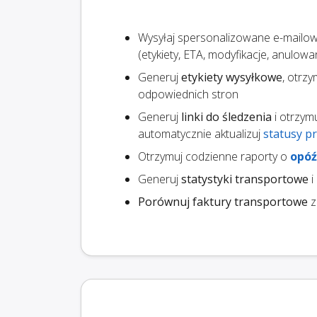
Wysyłaj spersonalizowane e-mailo
(etykiety, ETA, modyfikacje, anulow
Generuj
etykiety wysyłkowe
, otrz
odpowiednich stron
Generuj
linki do śledzenia
i otrzym
automatycznie aktualizuj
statusy p
Otrzymuj codzienne raporty o
opóź
Generuj
statystyki transportowe
i
Porównuj faktury transportowe
z