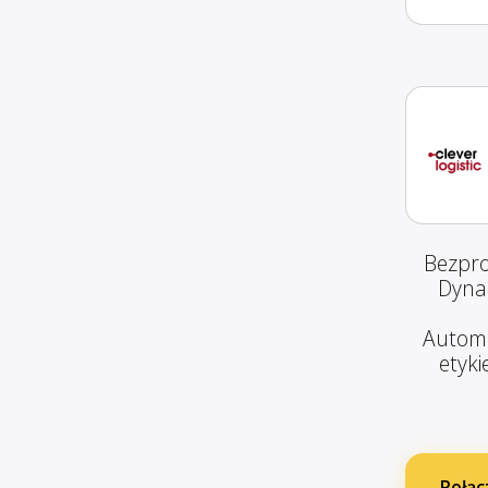
Bezpro
Dynam
Automa
etyki
Połąc