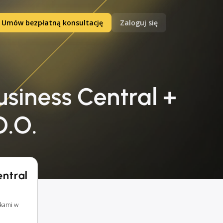
Umów bezpłatną konsultację
Zaloguj się
siness Central +
O.O.
entral
kami w