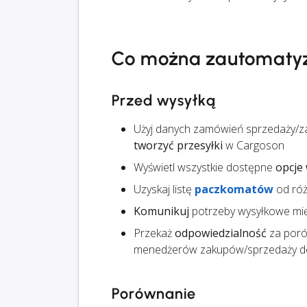
Co można zautomaty
Przed wysyłką
Użyj danych zamówień sprzedaży/za
tworzyć przesyłki
w Cargoson
Wyświetl wszystkie dostępne
opcje 
Uzyskaj listę
paczkomatów
od ró
Komunikuj
potrzeby wysyłkowe mi
Przekaż
odpowiedzialność
za poró
menedżerów zakupów/sprzedaży do
Porównanie