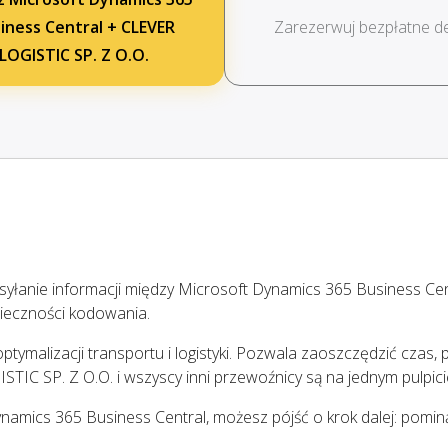
iness Central + CLEVER
Zarezerwuj bezpłatne 
LOGISTIC SP. Z O.O.
yłanie informacji między Microsoft Dynamics 365 Business Cen
ieczności kodowania.
tymalizacji transportu i logistyki. Pozwala zaoszczędzić czas, p
TIC SP. Z O.O. i wszyscy inni przewoźnicy są na jednym pulpici
Dynamics 365 Business Central, możesz pójść o krok dalej: pomi