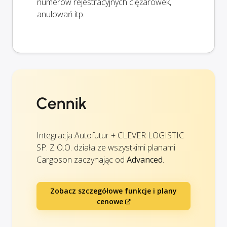
numerów rejestracyjnych ciężarówek,
anulowań itp.
Cennik
Integracja Autofutur + CLEVER LOGISTIC
SP. Z O.O. działa ze wszystkimi planami
Cargoson zaczynając od
Advanced
.
Zobacz szczegółowe funkcje i plany
cenowe