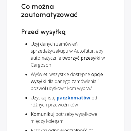
Co można
zautomatyzować
Przed wysyłką
Użyj danych zamówień
sprzedaży/zakupu w Autofutur, aby
automatycznie
tworzyć przesyłki
w
Cargoson
Wyświetl wszystkie dostępne
opcje
wysyłki
dla danego zamówienia i
pozwól użytkownikom wybrać
Uzyskaj listę
paczkomatów
od
różnych przewoźników
Komunikuj
potrzeby wysyłkowe
między kolegami
Przekaż
odpowiedzialność
za