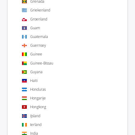
Grenada
Griekenland
Groenland
Guam
Guatemala
Guernsey
Guinee
Guinee-Bissau
Guyana
Haïti
Honduras
Hongarije
Hongkong
IJsland
Ierland
India