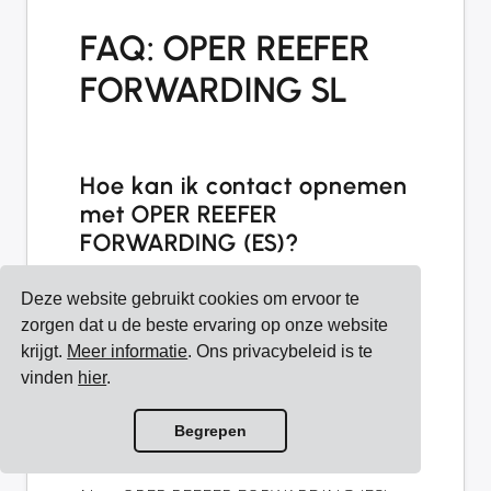
FAQ: OPER REEFER
FORWARDING SL
Hoe kan ik contact opnemen
met OPER REEFER
FORWARDING (ES)?
U kunt contact opnemen met OPER
Deze website gebruikt cookies om ervoor te
REEFER FORWARDING (ES) via e-mail op
zorgen dat u de beste ervaring op onze website
sami@operreefer.com
.
krijgt.
Meer informatie
. Ons privacybeleid is te
vinden
hier
.
Biedt OPER REEFER
FORWARDING (ES) tracking
Begrepen
aan?