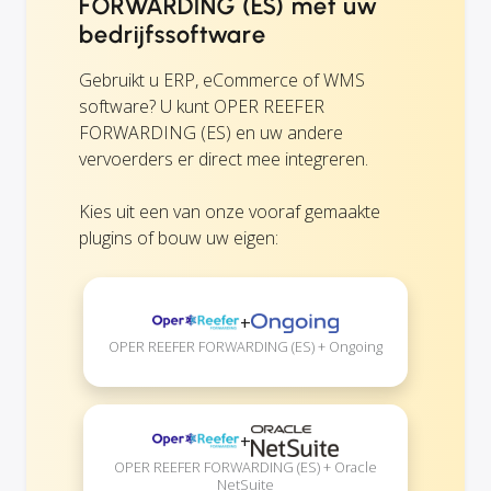
FORWARDING (ES) met uw
bedrijfssoftware
Gebruikt u ERP, eCommerce of WMS
software? U kunt OPER REEFER
FORWARDING (ES) en uw andere
vervoerders er direct mee integreren.
Kies uit een van onze vooraf gemaakte
plugins of bouw uw eigen:
+
OPER REEFER FORWARDING (ES) + Ongoing
+
OPER REEFER FORWARDING (ES) + Oracle
NetSuite