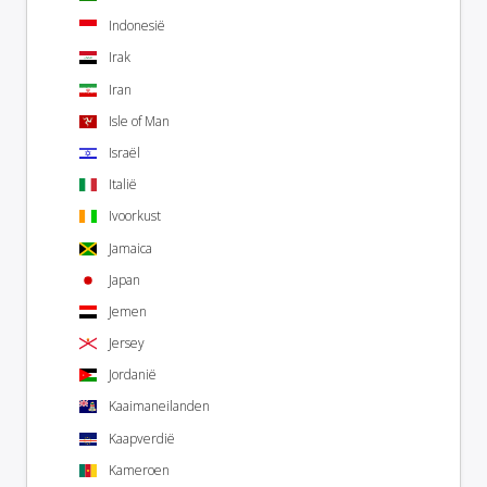
Indonesië
Irak
Iran
Isle of Man
Israël
Italië
Ivoorkust
Jamaica
Japan
Jemen
Jersey
Jordanië
Kaaimaneilanden
Kaapverdië
Kameroen