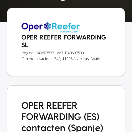
OPER REEFER FORWARDING
SL
Reg no: B40607533
· VAT: B40607533
Carretera Nacional 340, 11206 Algeciras, Spain
OPER REEFER
FORWARDING (ES)
contacten (Spanje)