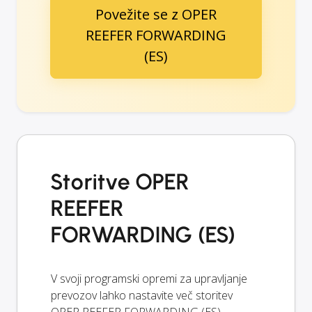
Povežite se z OPER
REEFER FORWARDING
(ES)
Storitve OPER
REEFER
FORWARDING (ES)
V svoji programski opremi za upravljanje
prevozov lahko nastavite več storitev
OPER REEFER FORWARDING (ES).