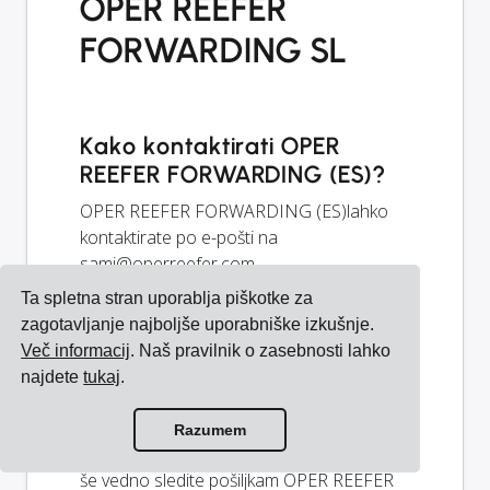
OPER REEFER
FORWARDING SL
Kako kontaktirati OPER
REEFER FORWARDING (ES)?
OPER REEFER FORWARDING (ES)lahko
kontaktirate po e-pošti na
sami@operreefer.com
.
Ta spletna stran uporablja piškotke za
zagotavljanje najboljše uporabniške izkušnje.
Ali OPER REEFER
Več informacij
. Naš pravilnik o zasebnosti lahko
FORWARDING (ES) ponuja
najdete
tukaj
.
sledenje?
Ne, OPER REEFER FORWARDING (ES) ne
Razumem
ponuja povezav za sledenje, vendar lahko
še vedno sledite pošiljkam OPER REEFER