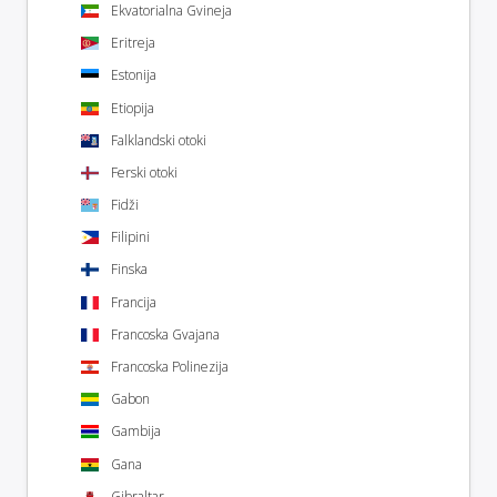
Ekvatorialna Gvineja
Eritreja
Estonija
Etiopija
Falklandski otoki
Ferski otoki
Fidži
Filipini
Finska
Francija
Francoska Gvajana
Francoska Polinezija
Gabon
Gambija
Gana
Gibraltar