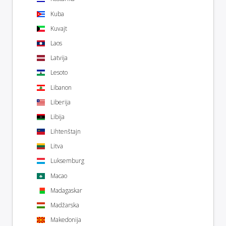
Kuba
Kuvajt
Laos
Latvija
Lesoto
Libanon
Liberija
Libija
Lihtenštajn
Litva
Luksemburg
Macao
Madagaskar
Madžarska
Makedonija