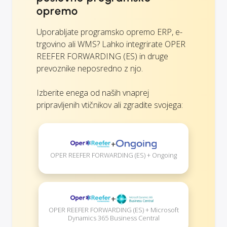
opremo
Uporabljate programsko opremo ERP, e-
trgovino ali WMS? Lahko integrirate OPER
REEFER FORWARDING (ES) in druge
prevoznike neposredno z njo.
Izberite enega od naših vnaprej
pripravljenih vtičnikov ali zgradite svojega:
+
OPER REEFER FORWARDING (ES) + Ongoing
+
OPER REEFER FORWARDING (ES) + Microsoft
Dynamics 365 Business Central