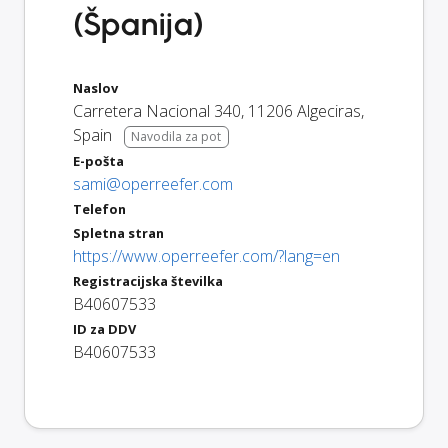
(Španija)
Naslov
Carretera Nacional 340
,
11206
Algeciras
,
Spain
Navodila za pot
E-pošta
sami@operreefer.com
Telefon
Spletna stran
https://www.operreefer.com/?lang=en
Registracijska številka
B40607533
ID za DDV
B40607533