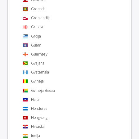
Grenada
Grenlandija
Gruzija
Grčija
Guam
Guernsey
Gvajana
Gvatemala
Gvineja
Gvineja Bissau
Haiti
Honduras
Hongkong
Hrvaška
Indija