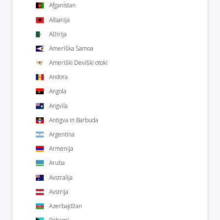
Afganistan
Albanija
Alžirija
Ameriška Samoa
Ameriški Deviški otoki
Andora
Angola
Angvila
Antigva in Barbuda
Argentina
Armenija
Aruba
Avstralija
Avstrija
Azerbajdžan