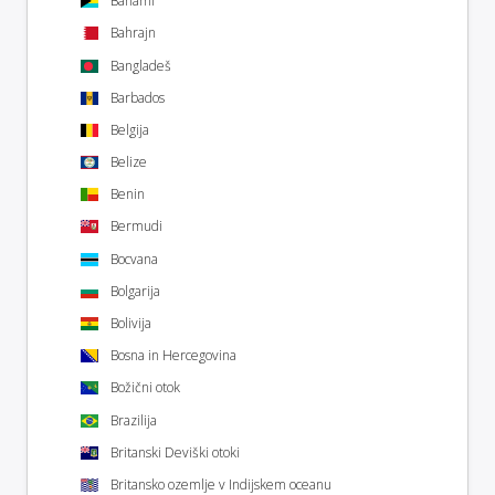
Bahami
Bahrajn
Bangladeš
Barbados
Belgija
Belize
Benin
Bermudi
Bocvana
Bolgarija
Bolivija
Bosna in Hercegovina
Božični otok
Brazilija
Britanski Deviški otoki
Britansko ozemlje v Indijskem oceanu