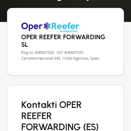
OPER REEFER FORWARDING
SL
Reg no: B40607533
· VAT: B40607533
Carretera Nacional 340, 11206 Algeciras, Spain
Kontakti OPER
REEFER
FORWARDING (ES)