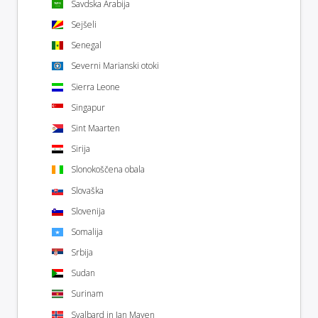
Savdska Arabija
Sejšeli
Senegal
Severni Marianski otoki
Sierra Leone
Singapur
Sint Maarten
Sirija
Slonokoščena obala
Slovaška
Slovenija
Somalija
Srbija
Sudan
Surinam
Svalbard in Jan Mayen