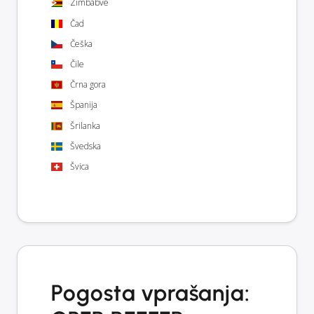
Zimbabve
Čad
Češka
Čile
Črna gora
Španija
Šrilanka
Švedska
Švica
Pogosta vprašanja: