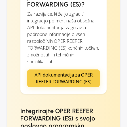
FORWARDING (ES)?
Za razvijalce, ki želijo zgraditi
integracijo po meri, naša obsežna
API dokumentacija zagotavlja
podrobne informacije o vseh
razpoložljivih OPER REEFER
FORWARDING (ES) končnih točkah,
zmožnostih in tehničnih
specifikacijah.
API dokumentacija za OPER
REEFER FORWARDING (ES)
Integrirajte OPER REEFER
FORWARDING (ES) s svojo
poslovno programsko