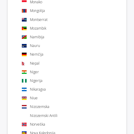
Monako
Mongolija
Montserrat
Mozambik
Namibija
Nauru
Nemčija
Nepal
Niger
Nigerija
Nikaragva
Niue
Nizozemska
Nizozemski Antili
Norveška
Nova Kaledonija