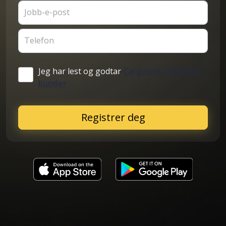
Jobb-e-post
Telefon
Jeg har lest og godtar
Cargosons vilkår for
kunder
Registrer deg