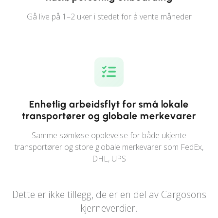
Gå live på 1–2 uker i stedet for å vente måneder
Enhetlig arbeidsflyt for små lokale
transportører og globale merkevarer
Samme sømløse opplevelse for både ukjente
transportører og store globale merkevarer som FedEx,
DHL, UPS
Dette er ikke tillegg, de er en del av Cargosons
kjerneverdier.