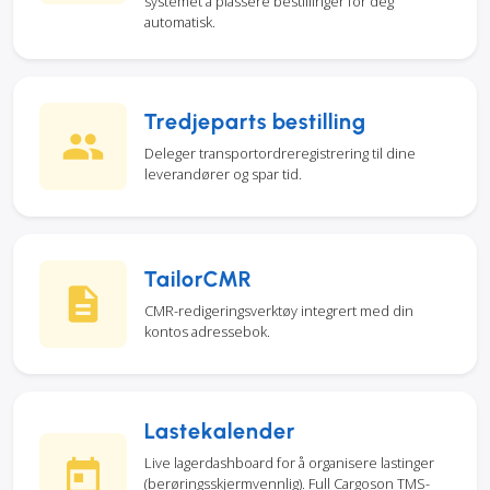
systemet å plassere bestillinger for deg
automatisk.
Tredjeparts bestilling
Deleger transportordreregistrering til dine
leverandører og spar tid.
TailorCMR
CMR-redigeringsverktøy integrert med din
kontos adressebok.
Lastekalender
Live lagerdashboard for å organisere lastinger
(berøringsskjermvennlig). Full Cargoson TMS-