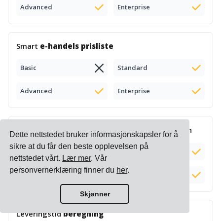
Advanced
Enterprise
Smart
e-handels prisliste
Basic
Standard
Advanced
Enterprise
Kompleks
tilleggsberegning
og administrasjon
Dette nettstedet bruker informasjonskapsler for å
sikre at du får den beste opplevelsen på
Basic
Standard
nettstedet vårt.
Lær mer
. Vår
personvernerklæring finner du
her
.
Advanced
Enterprise
Skjønner
Leveringstid
beregning