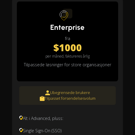
Enterprise
fra
$1000
per måned, faktureres årlig
Tilpassede løsninger for store organisasjoner
Ubegrensede brukere
Tilpasset forsendelsesvolum
Alt i Advanced, pluss:
Single Sign-On (SSO)