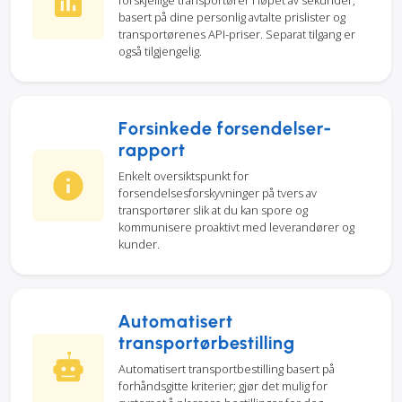
forskjellige transportører i løpet av sekunder,
basert på dine personlig avtalte prislister og
transportørenes API-priser. Separat tilgang er
også tilgjengelig.
Forsinkede forsendelser-
rapport
Enkelt oversiktspunkt for
forsendelsesforskyvninger på tvers av
transportører slik at du kan spore og
kommunisere proaktivt med leverandører og
kunder.
Automatisert
transportørbestilling
Automatisert transportbestilling basert på
forhåndsgitte kriterier; gjør det mulig for