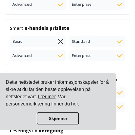
Advanced
Enterprise
Smart
e-handels prisliste
Basic
Standard
Advanced
Enterprise
Kompleks
tilleggsberegning
og administrasjon
Dette nettstedet bruker informasjonskapsler for å
sikre at du får den beste opplevelsen på
Basic
Standard
nettstedet vårt.
Lær mer
. Vår
personvernerklæring finner du
her
.
Advanced
Enterprise
Skjønner
Leveringstid
beregning