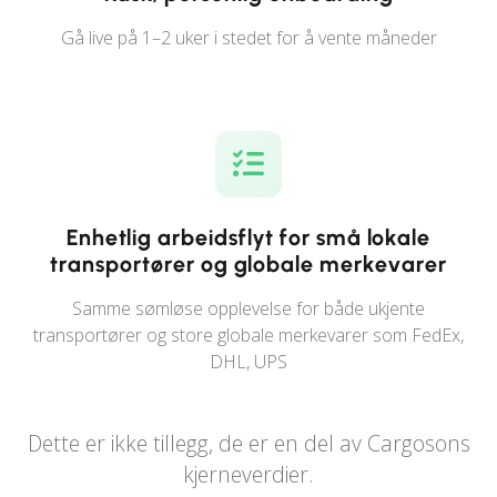
Gå live på 1–2 uker i stedet for å vente måneder
Enhetlig arbeidsflyt for små lokale
transportører og globale merkevarer
Samme sømløse opplevelse for både ukjente
transportører og store globale merkevarer som FedEx,
DHL, UPS
Dette er ikke tillegg, de er en del av Cargosons
kjerneverdier.