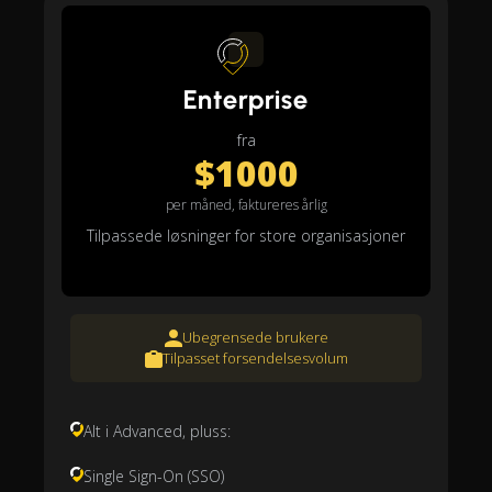
Enterprise
fra
$1000
per måned, faktureres årlig
Tilpassede løsninger for store organisasjoner
Ubegrensede brukere
Tilpasset forsendelsesvolum
Alt i Advanced, pluss:
Single Sign-On (SSO)