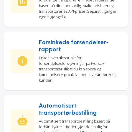
forskjellige transportører i løpet av sekunder,
basert på dine personlig avtalte prislister og
transportørenes API-priser. Separat tilgang er
også tilgjengelig.
Forsinkede forsendelser-
rapport
Enkelt oversiktspunkt for
forsendelsesforskyvninger på tvers av
transportører slik at du kan spore og
kommunisere proaktivt med leverandører og
kunder.
Automatisert
transportørbestilling
Automatisert transportbestilling basert på
forhåndsgitte kriterier; gjør det mulig for