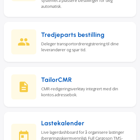
systemet å plassere bestillinger for deg
automatisk.
Tredjeparts bestilling
Deleger transportordreregistrering til dine
leverandører og spar tid.
TailorCMR
CMR-redigeringsverktøy integrert med din
kontos adressebok.
Lastekalender
Live lagerdashboard for å organisere lastinger
(berøringsskjermvennlig). Full Cargoson TMS-