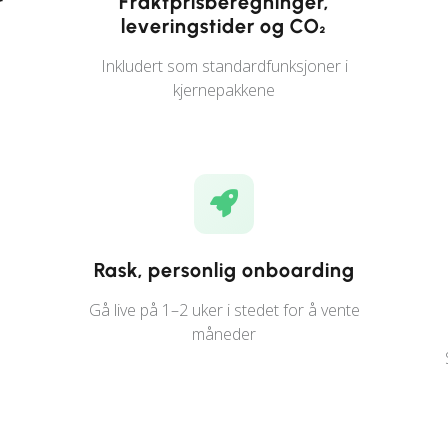
r
Fraktprisberegninger,
leveringstider og CO₂
Inkludert som standardfunksjoner i
kjernepakkene
Rask, personlig onboarding
Gå live på 1–2 uker i stedet for å vente
måneder