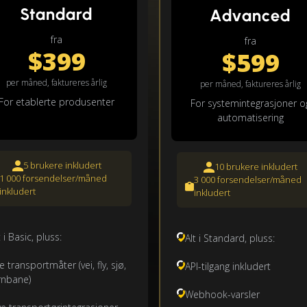
Standard
Advanced
fra
fra
$399
$599
per måned, faktureres årlig
per måned, faktureres årlig
For etablerte produsenter
For systemintegrasjoner o
automatisering
5 brukere inkludert
10 brukere inkludert
1 000 forsendelser/måned
3 000 forsendelser/måned
inkludert
inkludert
t i Basic, pluss:
Alt i Standard, pluss:
le transportmåter (vei, fly, sjø,
API-tilgang inkludert
rnbane)
Webhook-varsler