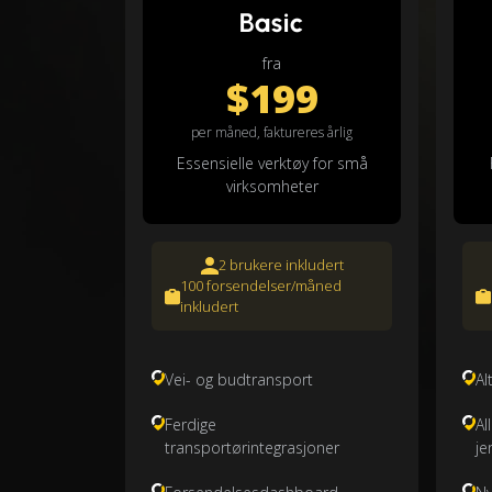
Basic
fra
$199
per måned, faktureres årlig
Essensielle verktøy for små
virksomheter
2 brukere inkludert
100 forsendelser/måned
inkludert
Vei- og budtransport
Al
Ferdige
Al
transportørintegrasjoner
je