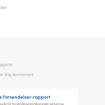
dier.
tøyene
ler årlig abonnement:
e forsendelser-rapport
punkt for forsendelsesforskyvninger på tvers av