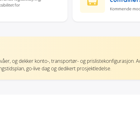
sibilitet for
Kommende modul 
ivåer, og dekker konto-, transportør- og prislistekonfigurasjon. 
gstidsplan, go-live dag og dedikert prosjektledelse.