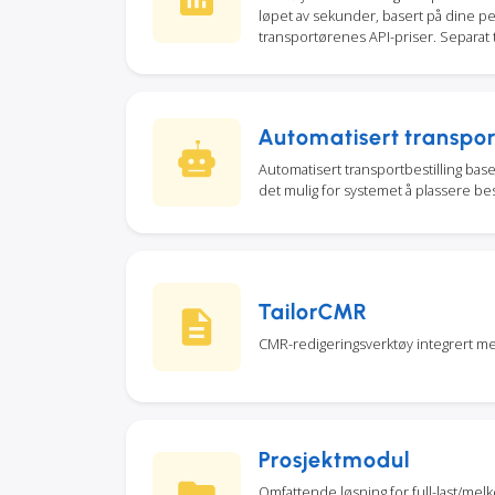
løpet av sekunder, basert på dine pers
transportørenes API-priser. Separat ti
Automatisert transport
Automatisert transportbestilling baser
det mulig for systemet å plassere bes
TailorCMR
CMR-redigeringsverktøy integrert m
Prosjektmodul
Omfattende løsning for full-last/melk