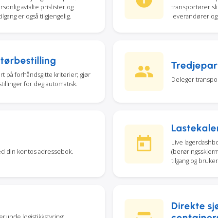
onlig avtalte prislister og
transportører s
lgang er også tilgjengelig.
leverandører og
ørbestilling
Tredjepart
t på forhåndsgitte kriterier; gjør
Deleger transpor
tillinger for deg automatisk.
Lastekale
Live lagerdashbo
ed din kontos adressebok.
(berøringsskjerm
tilgang og brukerr
Direkte sj
container
erunde logistikkstyring;