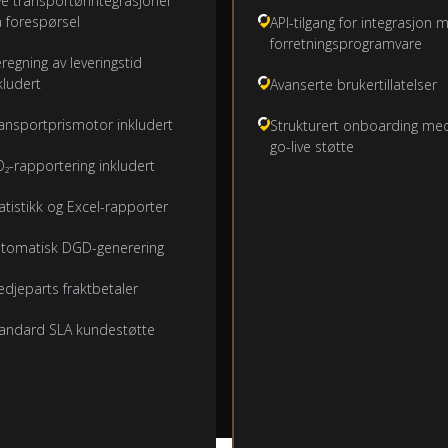
e transportørintegrasjoner
 forespørsel
API-tilgang for integrasjon 
forretningsprogramvare
regning av leveringstid
kludert
Avanserte brukertillatelser
ansportprismotor inkludert
Strukturert onboarding me
go-live støtte
₂-rapportering inkludert
atistikk og Excel-rapporter
tomatisk DGD-generering
edjeparts fraktbetaler
andard SLA kundestøtte