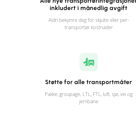
Alle nye transportørintegrasjone
inkludert i månedlig avgift
Aldri bekymre deg for skjulte eller per-
transportør kostnader
Støtte for alle transportmåter
Pakke, groupage, LTL, FTL, luft, sjø, vei og
jernbane