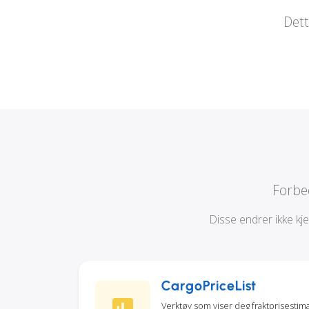
Dett
Forbe
Disse endrer ikke kj
CargoPriceList
Verktøy som viser deg fraktprisestimate