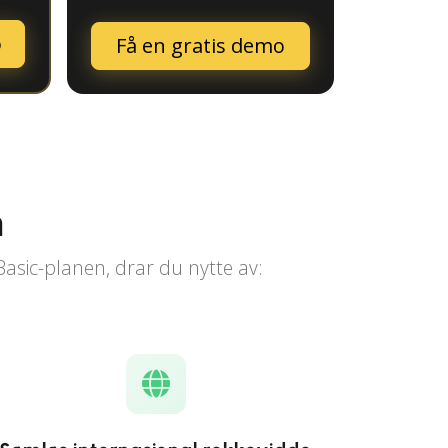
o
Få en gratis demo
n
Basic-planen, drar du nytte av: