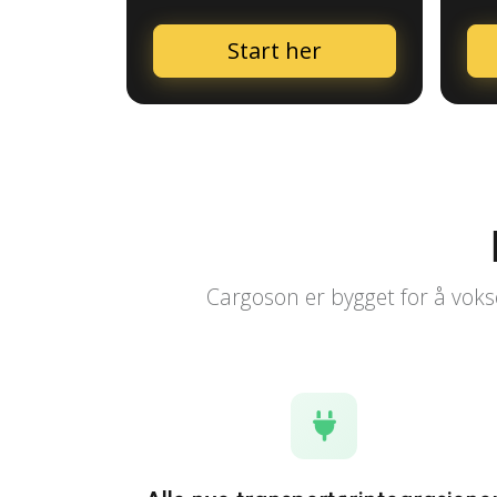
Start her
Cargoson er bygget for å vokse