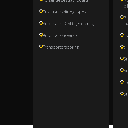
Forsendelsesdashboard
Ny
på
Etikett-utskrift og e-post
Be
Automatisk CMR-generering
in
Automatiske varsler
Tr
Transportørsporing
CO
St
Au
Tr
St