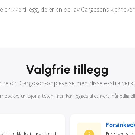
e er ikke tillegg, de er en del av Cargosons kjernever
Valgfrie tillegg
dre din Cargoson-opplevelse med disse ekstra verk
ernepakkefunksjonaliteten, men kan legges til ethvert månedlig el
Forsinked
t til forskjellige transportører i
Enkelt oversikts