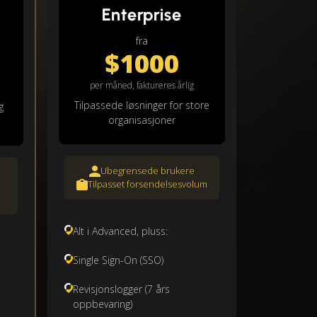
Enterprise
fra
$1000
per måned, faktureres årlig
Tilpassede løsninger for store
g
organisasjoner
Ubegrensede brukere
Tilpasset forsendelsesvolum
Alt i Advanced, pluss:
Single Sign-On (SSO)
Revisjonslogger (7 års
oppbevaring)