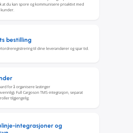
lik at du kan spore og kommunisere proaktivt med
 kunder.
s bestilling
tordreregistrering til dine leverandører og spar tid.
nder
ard for å organisere lastinger
vennlig). Full Cargoson TMS-integrasjon, separat
oller tilgjengelig.
ølinje-integrasjoner og
syn