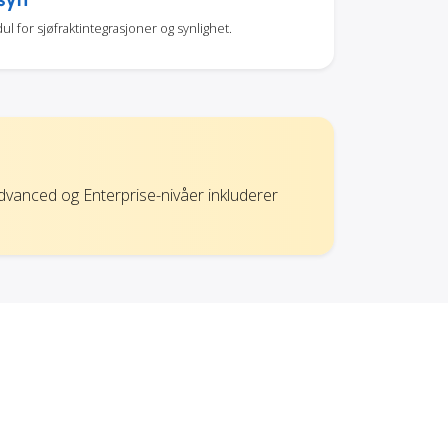
for sjøfraktintegrasjoner og synlighet.
Advanced og Enterprise-nivåer inkluderer