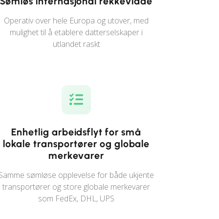
Sømløs internasjonal rekkevidde
Operativ over hele Europa og utover, med
mulighet til å etablere datterselskaper i
utlandet raskt
Enhetlig arbeidsflyt for små
lokale transportører og globale
merkevarer
Samme sømløse opplevelse for både ukjente
transportører og store globale merkevarer
som FedEx, DHL, UPS