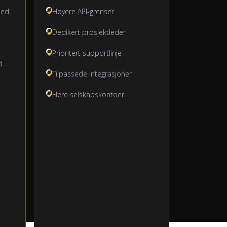
med
Høyere API-grenser
Dedikert prosjektleder
Prioritert supportlinje
d
Tilpassede integrasjoner
Flere selskapskontoer