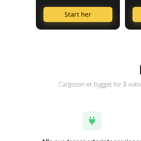
Start her
Cargoson er bygget for å vokse