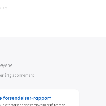
dier.
tøyene
ler årlig abonnement:
e forsendelser-rapport
punkt for forsendelsesforskyvninger på tvers av