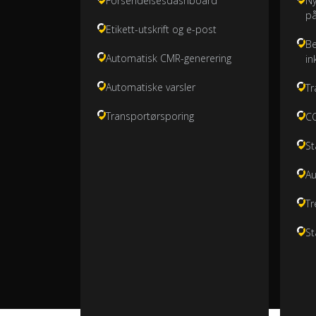
Forsendelsesdashboard
Ny
på
Etikett-utskrift og e-post
Be
Automatisk CMR-generering
in
Automatiske varsler
Tr
Transportørsporing
CO
St
Au
Tr
St