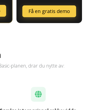
o
Få en gratis demo
n
Basic-planen, drar du nytte av: