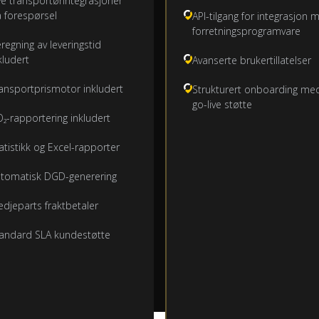
e transportørintegrasjoner
 forespørsel
API-tilgang for integrasjon 
forretningsprogramvare
regning av leveringstid
kludert
Avanserte brukertillatelser
ansportprismotor inkludert
Strukturert onboarding me
go-live støtte
₂-rapportering inkludert
atistikk og Excel-rapporter
tomatisk DGD-generering
edjeparts fraktbetaler
andard SLA kundestøtte