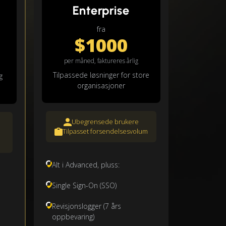
Enterprise
fra
$1000
per måned, faktureres årlig
Tilpassede løsninger for store
g
organisasjoner
Ubegrensede brukere
Tilpasset forsendelsesvolum
Alt i Advanced, pluss:
Single Sign-On (SSO)
Revisjonslogger (7 års
oppbevaring)