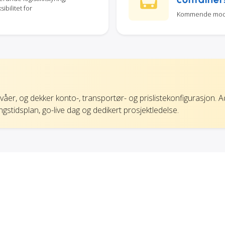
sibilitet for
Kommende modul 
ivåer, og dekker konto-, transportør- og prislistekonfigurasjon. 
gstidsplan, go-live dag og dedikert prosjektledelse.