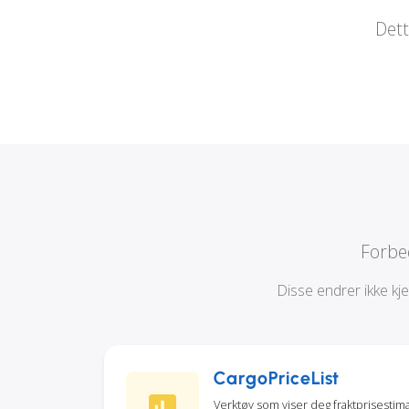
Dett
Forbe
Disse endrer ikke kj
CargoPriceList
Verktøy som viser deg fraktprisestimate