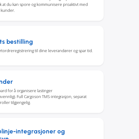
lik at du kan spore og kommunisere proaktivt med
 kunder.
s bestilling
tordreregistrering til dine leverandører og spar tid.
nder
ard for å organisere lastinger
vennlig). Full Cargoson TMS-integrasjon, separat
oller tilgjengelig.
ølinje-integrasjoner og
syn