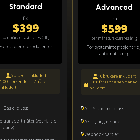
Standard
Advanced
fra
fra
$399
$599
per måned, faktureres årlig
per måned, faktureres årlig
For etablerte produsenter
For systemintegrasjoner o
automatisering
5 brukere inkludert
10 brukere inkludert
1 000 forsendelser/måned
3 000 forsendelser/måned
inkludert
inkludert
t i Basic, pluss:
Alt i Standard, pluss:
le transportmåter (vei, fly, sjø,
API-tilgang inkludert
rnbane)
Webhook-varsler