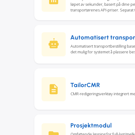
løpet av sekunder, basert på dine pers
transportørenes API-priser. Separat ti
Automatisert transport
Automatisert transportbestilling baser
det mulig for systemet å plassere bes
TailorCMR
CMR-redigeringsverktøy integrert m
Prosjektmodul
Omfattende løsning for full-last/melk