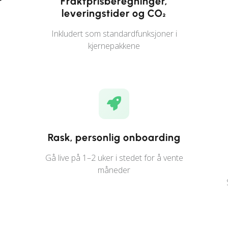
r
Fraktprisberegninger,
leveringstider og CO₂
Inkludert som standardfunksjoner i
kjernepakkene
Rask, personlig onboarding
Gå live på 1–2 uker i stedet for å vente
måneder