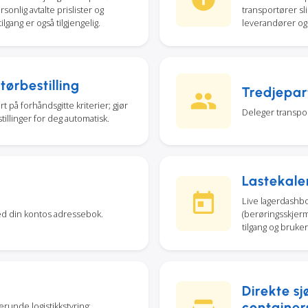
onlig avtalte prislister og
transportører s
lgang er også tilgjengelig.
leverandører og
ørbestilling
Tredjepart
t på forhåndsgitte kriterier; gjør
Deleger transpor
tillinger for deg automatisk.
Lastekale
Live lagerdashbo
ed din kontos adressebok.
(berøringsskjerm
tilgang og brukerr
Direkte sj
container
erunde logistikkstyring;