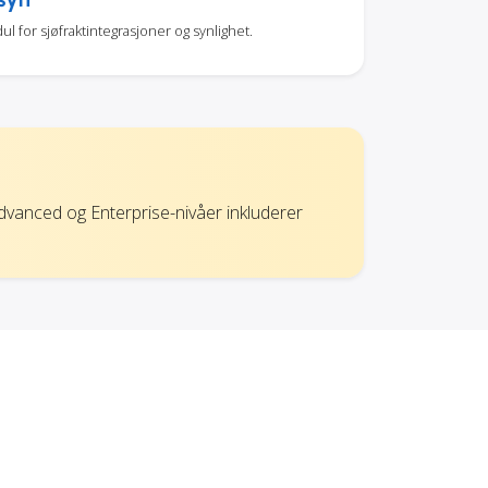
for sjøfraktintegrasjoner og synlighet.
Advanced og Enterprise-nivåer inkluderer