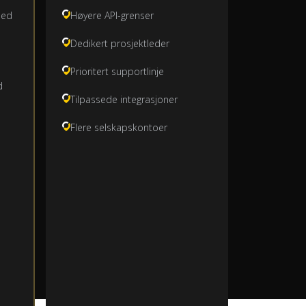
med
Høyere API-grenser
Dedikert prosjektleder
Prioritert supportlinje
d
Tilpassede integrasjoner
Flere selskapskontoer