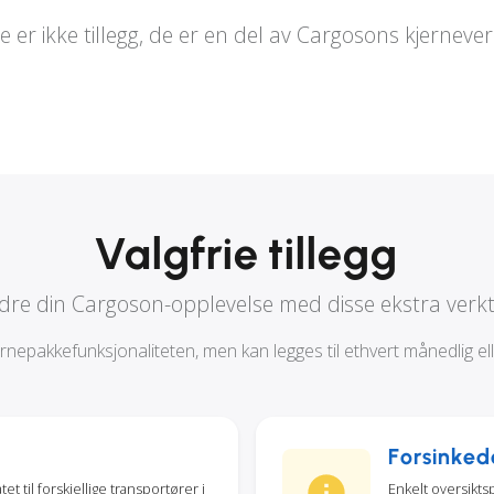
e er ikke tillegg, de er en del av Cargosons kjernever
Valgfrie tillegg
dre din Cargoson-opplevelse med disse ekstra verk
ernepakkefunksjonaliteten, men kan legges til ethvert månedlig el
Forsinked
t til forskjellige transportører i
Enkelt oversikts