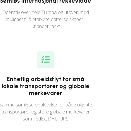
Sømløs internasjonal rekkevidde
Operativ over hele Europa og utover, med
mulighet til å etablere datterselskaper i
utlandet raskt
Enhetlig arbeidsflyt for små
lokale transportører og globale
merkevarer
Samme sømløse opplevelse for både ukjente
transportører og store globale merkevarer
som FedEx, DHL, UPS