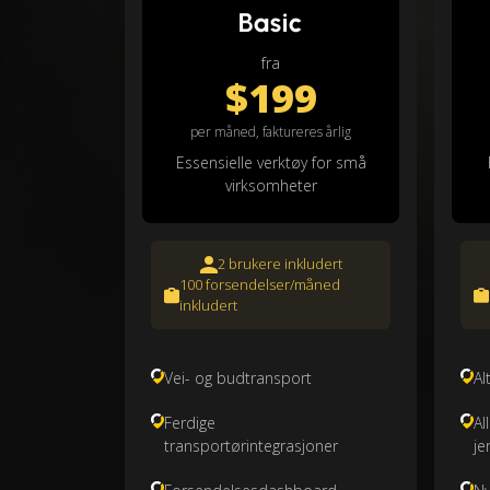
Basic
fra
$199
per måned, faktureres årlig
Essensielle verktøy for små
virksomheter
2 brukere inkludert
100 forsendelser/måned
inkludert
Vei- og budtransport
Al
Ferdige
Al
transportørintegrasjoner
je