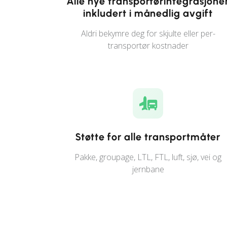
Alle nye transportørintegrasjone
inkludert i månedlig avgift
Aldri bekymre deg for skjulte eller per-
transportør kostnader
Støtte for alle transportmåter
Pakke, groupage, LTL, FTL, luft, sjø, vei og
jernbane