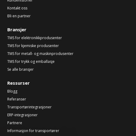
Kundehistorier
Kontakt oss
Bli en partner
Bransjer
TMS for elektronikkprodusenter
TMS for kjemiske produsenter
TMS for metall- og maskinprodusenter
TMS for trykk og emballasje
Se alle bransjer
Ressurser
Blogg
Referanser
Transportørintegrasjoner
ERP-integrasjoner
Partnere
Informasjon for transportører