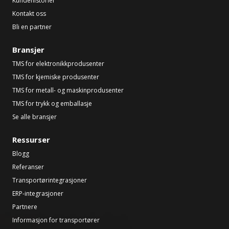
Kundehistorier
Kontakt oss
Bli en partner
Bransjer
TMS for elektronikkprodusenter
TMS for kjemiske produsenter
TMS for metall- og maskinprodusenter
TMS for trykk og emballasje
Se alle bransjer
Ressurser
Blogg
Referanser
Transportørintegrasjoner
ERP-integrasjoner
Partnere
Informasjon for transportører