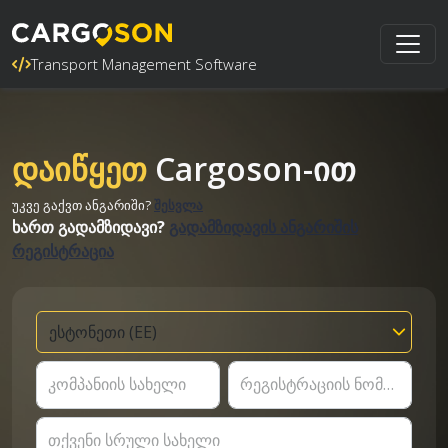
Transport Management Software
დაიწყეთ
Cargoson-ით
უკვე გაქვთ ანგარიში?
შესვლა
ხართ გადამზიდავი?
გადამზიდავის ანგარიშის
რეგისტრაცია
კომპანიის სახელი
რეგისტრაციის ნომერი
თქვენი სრული სახელი