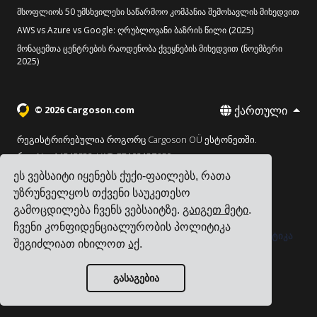
მსოფლიოს 50 უმსხვილესი საწარმოო კომპანია შემოსავლის მიხედვით
AWS vs Azure vs Google: ღრუბლოვანი ბაზრის წილი (2025)
მონაცემთა ცენტრების რაოდენობა ქვეყნების მიხედვით (ნოემბერი
2025)
ქართული
© 2026 Cargoson.com
რეგისტრირებულია როგორც Cargoson OÜ ესტონეთში.
რეგ No: 14545832. VAT: EE102137680.
ეს ვებსაიტი იყენებს ქუქი-ფაილებს, რათა
სათაო ოფისი: Pärnu mnt. 141, 11314 ტალინი, ესტონეთი
უზრუნველყოს თქვენი საუკეთესო
·
+372 5555 0028
hello@cargoson.com
გამოცდილება ჩვენს ვებსაიტზე.
გაიგეთ მეტი
.
ჩვენი კონფიდენციალურობის პოლიტიკა
მომსახურების პირობები
|
კონფიდენციალურობის პოლიტიკა
შეგიძლიათ იხილოთ
აქ
.
|
ქუქი-ფაილების პოლიტიკა
გასაგებია