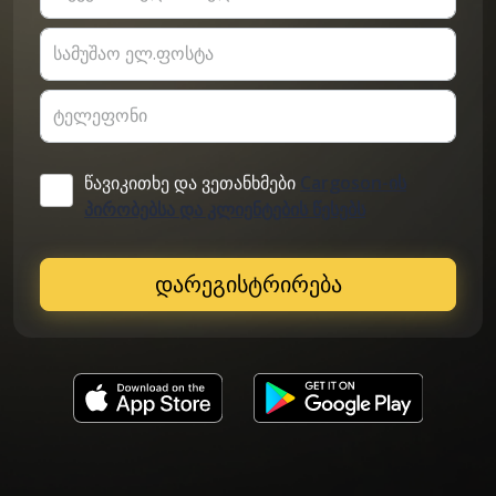
სამუშაო ელ.ფოსტა
ტელეფონი
წავიკითხე და ვეთანხმები
Cargoson-ის
პირობებსა და კლიენტების წესებს
დარეგისტრირება