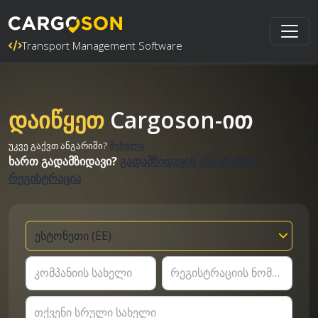
Transport Management Software
დაიწყეთ
Cargoson-ით
უკვე გაქვთ ანგარიში?
შესვლა
ხართ გადამზიდავი?
გადამზიდავის ანგარიშის
რეგისტრაცია
კომპანიის სახელი
რეგისტრაციის ნომერი
თქვენი სრული სახელი