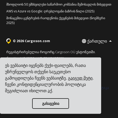
მსოფლიოს 50 უმსხვილესი საწარმოო კომპანია შემოსავლის მიხედვით
AWS vs Azure vs Google: ღრუბლოვანი ბაზრის წილი (2025)
მონაცემთა ცენტრების რაოდენობა ქვეყნების მიხედვით (ნოემბერი
2025)
ქართული
© 2026 Cargoson.com
რეგისტრირებულია როგორც Cargoson OÜ ესტონეთში.
რეგ No: 14545832. VAT: EE102137680.
ეს ვებსაიტი იყენებს ქუქი-ფაილებს, რათა
სათაო ოფისი: Pärnu mnt. 141, 11314 ტალინი, ესტონეთი
უზრუნველყოს თქვენი საუკეთესო
·
+372 5555 0028
hello@cargoson.com
გამოცდილება ჩვენს ვებსაიტზე.
გაიგეთ მეტი
.
ჩვენი კონფიდენციალურობის პოლიტიკა
მომსახურების პირობები
|
კონფიდენციალურობის პოლიტიკა
შეგიძლიათ იხილოთ
აქ
.
|
ქუქი-ფაილების პოლიტიკა
გასაგებია