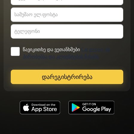
სამუშაო ელ.ფოსტა
ტელეფონი
წავიკითხე და ვეთანხმები
Cargoson-ის
პირობებსა და კლიენტების წესებს
დარეგისტრირება