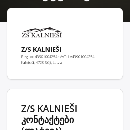
Z/S KALNIEŠI
Reg no: 43901004254
· VAT: LV43901004254
Kalnieši, 4723 Sēļi, Latvia
Z/S KALNIEŠI
კონტაქტები