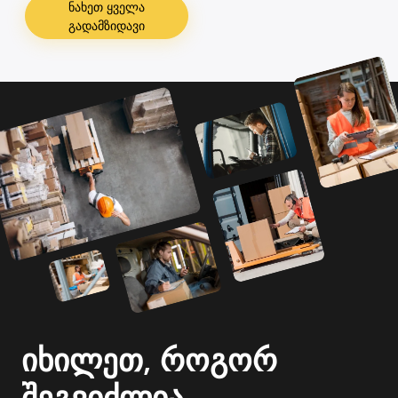
ნახეთ ყველა
გადამზიდავი
იხილეთ, როგორ
შეგვიძლია