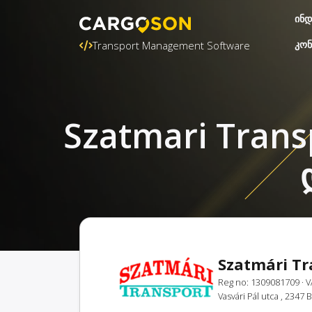
ინდ
კონ
Transport Management Software
Szatmari Trans
Szatmári Tr
Reg no: 1309081709
· 
Vasvári Pál utca , 2347 