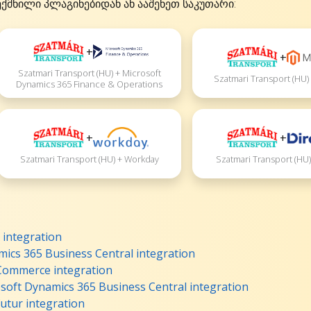
ექმნილი პლაგინებიდან ან ააშენეთ საკუთარი:
+
+
Szatmari Transport (HU) + Microsoft
Szatmari Transport (HU)
Dynamics 365 Finance & Operations
+
+
Szatmari Transport (HU) + Workday
Szatmari Transport (HU)
 integration
ics 365 Business Central integration
Commerce integration
soft Dynamics 365 Business Central integration
utur integration