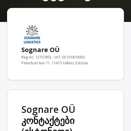
Sognare OÜ
Reg no: 12757853
· VAT: EE101870003
Peterburi tee 71, 11415 Tallinn, Estonia
Sognare OÜ
კონტაქტები