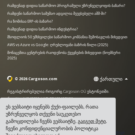
რამდენად დიდია საწარმოო პროგრამული უზრუნველყოფის ბაზარი?
რამდენი საწარმოო სამუშაო ადგილია შეუვსებელი აშშ-ში?
რა ზომისაა ERP-ის ბაზარი?
რამდენად დიდია საწარმოო ინდუსტრია?
მსოფლიოს 50 უმსხვილესი საწარმოო კომპანია შემოსავლის მიხედვით
AWS vs Azure vs Google: ღრუბლოვანი ბაზრის წილი (2025)
მონაცემთა ცენტრების რაოდენობა ქვეყნების მიხედვით (ნოემბერი
2025)
ქართული
© 2026 Cargoson.com
რეგისტრირებულია როგორც Cargoson OÜ ესტონეთში.
რეგ No: 14545832. VAT: EE102137680.
ეს ვებსაიტი იყენებს ქუქი-ფაილებს, რათა
სათაო ოფისი: Pärnu mnt. 141, 11314 ტალინი, ესტონეთი
უზრუნველყოს თქვენი საუკეთესო
·
+372 5555 0028
hello@cargoson.com
გამოცდილება ჩვენს ვებსაიტზე.
გაიგეთ მეტი
.
ჩვენი კონფიდენციალურობის პოლიტიკა
მომსახურების პირობები
|
კონფიდენციალურობის პოლიტიკა