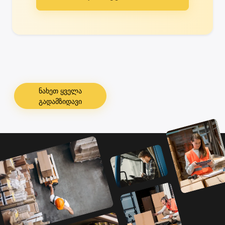
ნახეთ ყველა
გადამზიდავი