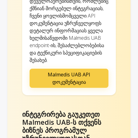
დეველოპერებისთვის, რომლებიც
ქმნიან მორგებულ ინტეგრაციას,
ჩვენი ყოვლისმომცველი API
დოკუმენტაცია უზრუნველყოფს
დეტალურ ინფორმაციას ყველა
ხელმისაწვდომი Malmedis UAB
endpoint-ის, შესაძლებლობებისა
და ტექნიკური სპეციფიკაციების
შესახებ.
Malmedis UAB API
დოკუმენტაცია
ინტეგრირება გაუკეთეთ
Malmedis UAB-ს თქვენს
ბიზნეს პროგრამულ
უზრუნველყოფასთან