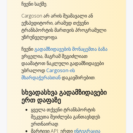
ჩვენი საქმე.
Cargoson არ არის შუამავალი ან
ექსპედიტორი, არამედ თქვენი
ტრანსპორტის მართვის პროგრამული
უზრუნველყოფა.
ჩვენი
გადამზიდავების მონაცემთა ბაზა
ვრცელია, მაგრამ შეგიძლიათ
დაამატოთ ნაკლული გადამზიდავები
უბრალოდ
Cargoson-ის
მხარდაჭერასთან
დაკავშირებით.
სხვადასხვა გადამზიდავები
ერთ დაფაზე
ყველა თქვენი ტრანსპორტის
შეკვეთა შეიძლება განთავსდეს
ერთნაირად.
მარტივი API: ერთი
ინტეგრაცია