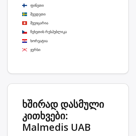
ფინეთი
შვედეთი
შვეიცარია
ჩეხეთის რესპუბლიკა
ხორვატია
ჯერსი
ხშირად დასმული
კითხვები:
Malmedis UAB