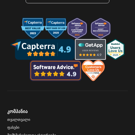
კომპანია
თვალთვალი
ფასები