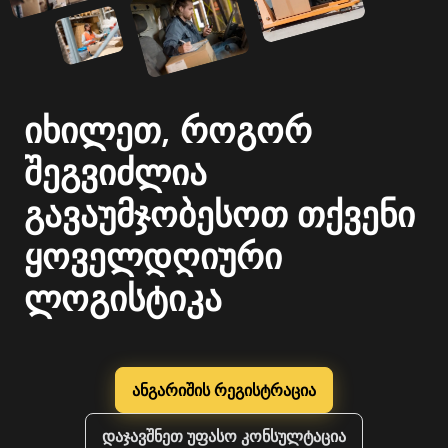
იხილეთ, როგორ
შეგვიძლია
გავაუმჯობესოთ თქვენი
ყოველდღიური
ლოგისტიკა
ანგარიშის რეგისტრაცია
დაჯავშნეთ უფასო კონსულტაცია