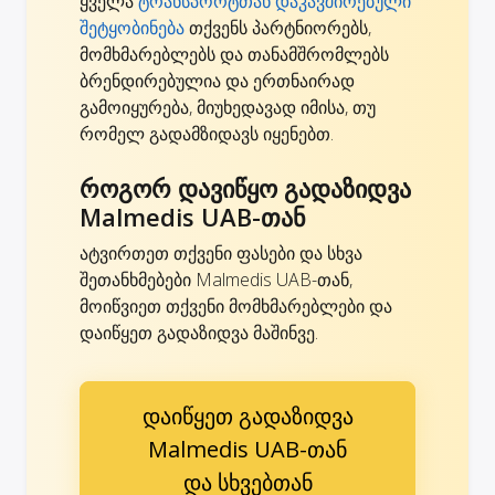
ყველა
ტრანსპორტთან დაკავშირებული
შეტყობინება
თქვენს პარტნიორებს,
მომხმარებლებს და თანამშრომლებს
ბრენდირებულია და ერთნაირად
გამოიყურება, მიუხედავად იმისა, თუ
რომელ გადამზიდავს იყენებთ.
როგორ დავიწყო გადაზიდვა
Malmedis UAB-თან
ატვირთეთ თქვენი ფასები და სხვა
შეთანხმებები Malmedis UAB-თან,
მოიწვიეთ თქვენი მომხმარებლები და
დაიწყეთ გადაზიდვა მაშინვე.
დაიწყეთ გადაზიდვა
Malmedis UAB-თან
და სხვებთან