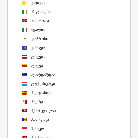
ვატიკანი
ირლანდია
ისლანდია
იტალია
კვიპროსი
კოსოვო
ლატვია
ლიტვა
ლიხტენშტეინი
ლუქსემბურგი
მაკედონია
მალტა
მენის კუნძული
მოლდოვა
მონაკო
მონტენეგრო