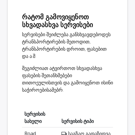
რატომ გამოვიყენოთ
სხვადასხვა სერვისები
სერვისები შეიძლება განსხვავდებოდეს
ტრანსპორტირების მეთოდით,
ტრანსპორტირების დროით, ფასებით
და ა.შ.
შეგიძლიათ ატვირთოთ სხვადასხვა
ფასების შეთანხმებები
თითოეულისთვის და გამოიყენოთ ისინი
საჭიროებისამებრ.
სერვისის
სახელი
სერვისის ტიპი
Road
საგზაო გადაზიდვა