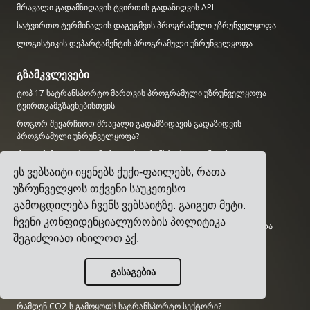
მრავალი გადამზიდავის ტვირთის გადაზიდვის API
სატვირთო ტერმინალის დაგეგმვის პროგრამული უზრუნველყოფა
ლოგისტიკის დეპარტამენტის პროგრამული უზრუნველყოფა
გზამკვლევები
ტოპ 17 სატრანსპორტო მართვის პროგრამული უზრუნველყოფა
ტვირთგამგზავნებისთვის
როგორ შევარჩიოთ მრავალი გადამზიდავის გადაზიდვის
პროგრამული უზრუნველყოფა?
როგორ ჩავატაროთ მარტივი სატრანსპორტო ტენდერი?
როგორ დავნერგოთ სატრანსპორტო მართვის სისტემა?
ეს ვებსაიტი იყენებს ქუქი-ფაილებს, რათა
უზრუნველყოს თქვენი საუკეთესო
როგორ შევარჩიოთ ტვირთის გადამზიდავი?
გამოცდილება ჩვენს ვებსაიტზე.
გაიგეთ მეტი
.
როგორ ავტომატიზირდეთ გადაზიდვის შეტყობინებები?
ჩვენი კონფიდენციალურობის პოლიტიკა
ტვირთის KPI-ები, რომლებსაც ყველა ლოგისტიკის მენეჯერი უნდა
აკონტროლებდეს
შეგიძლიათ იხილოთ
აქ
.
კვლევა
გასაგებია
რამდენად დიდია AI ბაზარი?
რამდენ CO2-ს გამოყოფს სატრანსპორტო სექტორი?