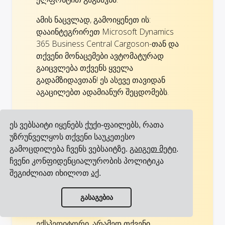
ამის ნაცვლად, გამოიყენეთ ის:
დააინტეგრირეთ Microsoft Dynamics
365 Business Central Cargoson-თან და
თქვენი მონაცემები ავტომატურად
გაიცვლება თქვენს ყველა
გადამზიდავთან! ეს ასევე თავიდან
აგაცილებთ ადამიანურ შეცდომებს.
აირჩიეთ და შეარჩიეთ
ეს ვებსაიტი იყენებს ქუქი-ფაილებს, რათა
რომელი გადამზიდავები
უზრუნველყოს თქვენი საუკეთესო
გსურთ
გამოცდილება ჩვენს ვებსაიტზე.
გაიგეთ მეტი
.
ჩვენი კონფიდენციალურობის პოლიტიკა
გადამზიდავები, რომელთანაც გსურთ
შეგიძლიათ იხილოთ
აქ
.
მუშაობა, თქვენი გადაწყვეტილებაა, არა
ჩვენი საქმე.
ნახეთ ყველა ინტეგრაცია
გასაგებია
ნახეთ ყველა გადამზიდავი
Cargoson არ არის შუამავალი ან
ექსპედიტორი, არამედ თქვენი