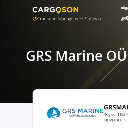
ინდ
კონ
Transport Management Software
GRS Marine OÜ
GRSMA
Reg no: 11937
Mahtra 30a, 13