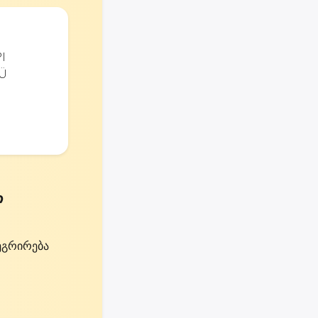
I
Ü
ლ
ეგრირება