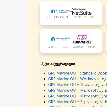
+
GRS Marine OÜ + Oracle NetSuite
+
GRS Marine OÜ + WooCommerce
მეტი ინტეგრაციები
GRS Marine OÜ + Standard Books
GRS Marine OÜ + Workday integ
GRS Marine OÜ + iScala integrat
GRS Marine OÜ + Microsoft Dyna
GRS Marine OÜ + Microsoft Dyna
GRS Marine OÜ + Erply integrati