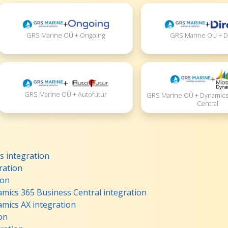
+
+
GRS Marine OÜ + Ongoing
GRS Marine OÜ + D
+
+
GRS Marine OÜ + Autofutur
GRS Marine OÜ + Dynamics
Central
 integration
ration
ion
mics 365 Business Central integration
mics AX integration
on