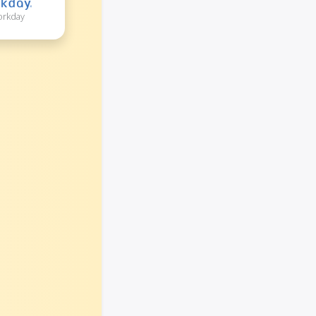
orkday