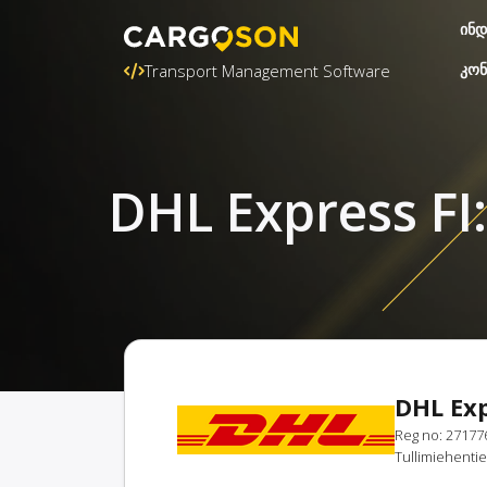
ინდ
კონ
Transport Management Software
DHL Express FI
DHL Exp
Reg no: 27177
Tullimiehentie