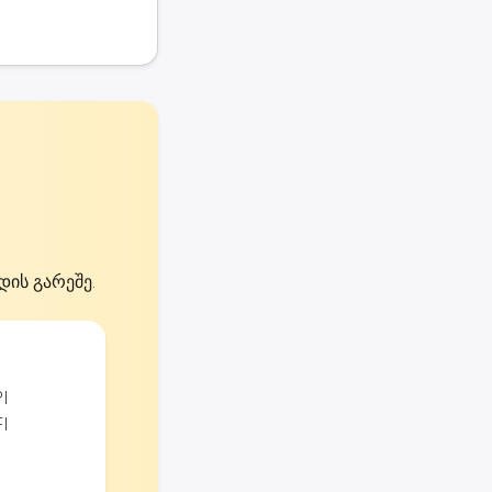
დის გარეშე.
I
I