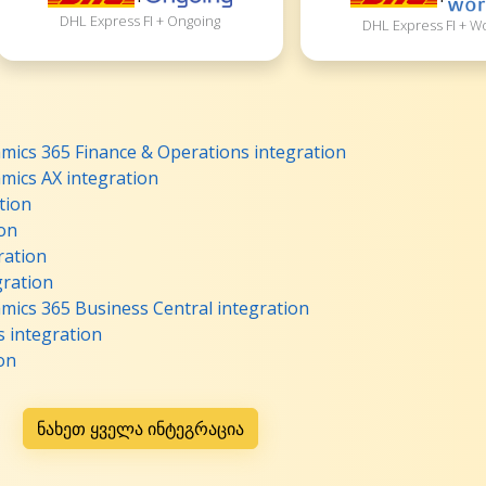
DHL Express FI + Ongoing
DHL Express FI + W
mics 365 Finance & Operations integration
mics AX integration
tion
ion
ration
gration
mics 365 Business Central integration
 integration
on
ნახეთ ყველა ინტეგრაცია