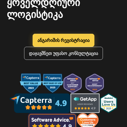
ყოველდღიური
ლოგისტიკა
ანგარიშის რეგისტრაცია
დაჯავშნეთ უფასო კონსულტაცია