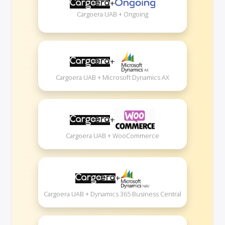
+
Cargoera UAB + Ongoing
+
Cargoera UAB + Microsoft Dynamics AX
+
Cargoera UAB + WooCommerce
+
Cargoera UAB + Dynamics 365 Business Central