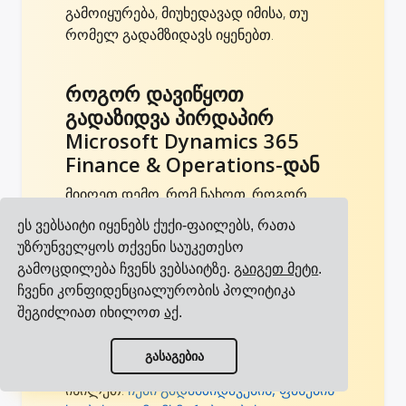
გამოიყურება, მიუხედავად იმისა, თუ
რომელ გადამზიდავს იყენებთ.
როგორ დავიწყოთ
გადაზიდვა პირდაპირ
Microsoft Dynamics 365
Finance & Operations-დან
მიიღეთ დემო, რომ ნახოთ, როგორ
შეგიძლიათ დაამატოთ გადაზიდვის
ეს ვებსაიტი იყენებს ქუქი-ფაილებს, რათა
მოდული Microsoft Dynamics 365
უზრუნველყოს თქვენი საუკეთესო
Finance & Operations-ში. შემდეგ,
გამოცდილება ჩვენს ვებსაიტზე.
გაიგეთ მეტი
.
აირჩიეთ თქვენი გადამზიდავები,
ჩვენი კონფიდენციალურობის პოლიტიკა
ატვირთეთ თქვენი ფასები და სხვა
შეგიძლიათ იხილოთ
აქ
.
შეთანხმებები თქვენს გადამზიდავებთან,
მოიწვიეთ თქვენი მომხმარებლები და
ნახეთ ყველა ინტეგრაცია
გასაგებია
დაიწყეთ გადაზიდვა მაშინვე. ასევე
ნახეთ ყველა გადამზიდავი
იხილეთ:
ჩემი გადამზიდავების, ფასების