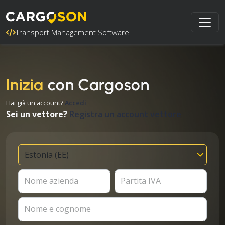
Transport Management Software
Inizia
con Cargoson
Hai già un account?
Accedi
Sei un vettore?
Registra un account vettore
Nome azienda
Partita IVA
Nome e cognome