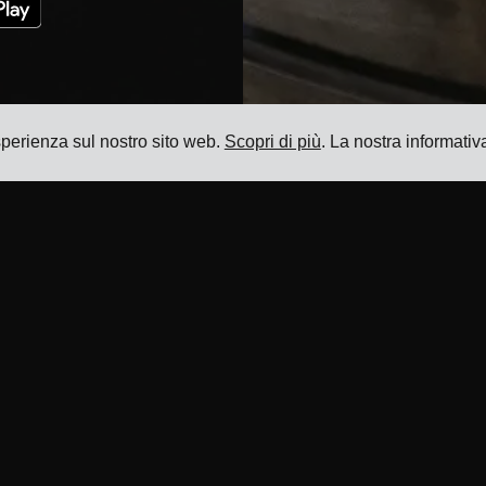
esperienza sul nostro sito web.
Scopri di più
. La nostra informativ
Risorse
Prodotto
Blog
Sistema di gestione dei trasporti
Referenze
Software di gestione delle tariffe
di trasporto
Integrazioni Vettori
Software di Gestione dei
Integrazioni ERP
Supplementi di Trasporto