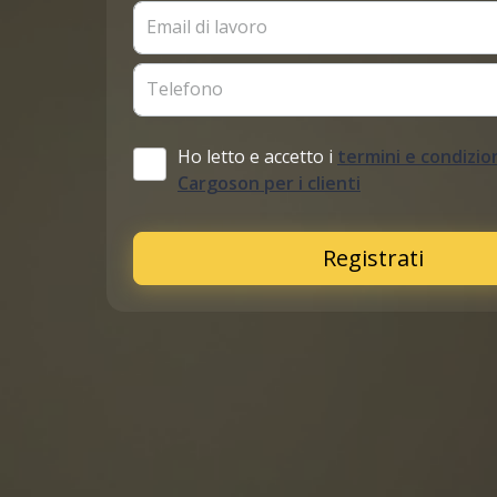
Email di lavoro
Telefono
Ho letto e accetto i
termini e condizion
Cargoson per i clienti
Registrati