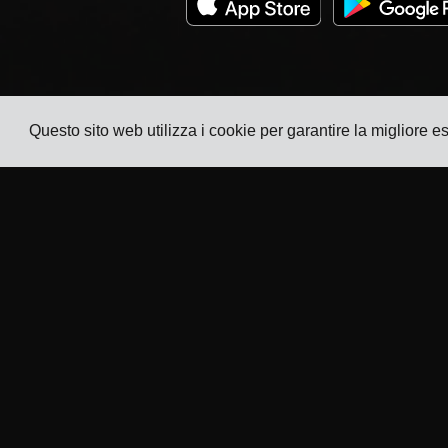
Questo sito web utilizza i cookie per garantire la migliore 
Azienda
Settori
Tracking
TMS per Produttori di
Elettronica
Prezzi
TMS per Produttori Chimici
Storie dei
clienti
TMS per Produttori di
Metalli e Macchinari