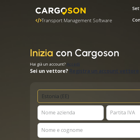
Set
Con
Transport Management Software
Inizia
con Cargoson
Hai già un account?
Accedi
Sei un vettore?
Registra un account vettore
Nome azienda
Partita IVA
Nome e cognome