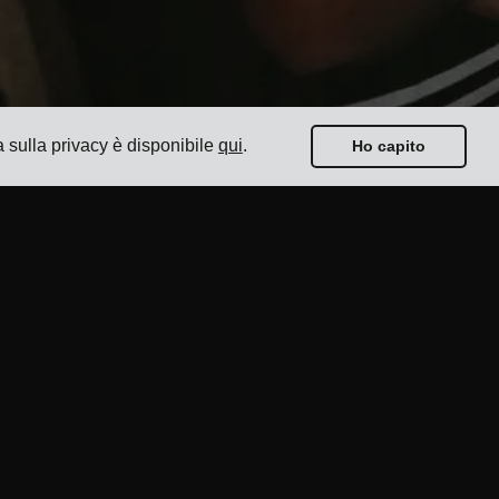
a sulla privacy è disponibile
qui
.
Ho capito
Guide
I Migliori 17 Software di Gestione Trasporti per
Spedizionieri
Come selezionare un software di spedizione multi-
vettore?
Come condurre una semplice gara di trasporto?