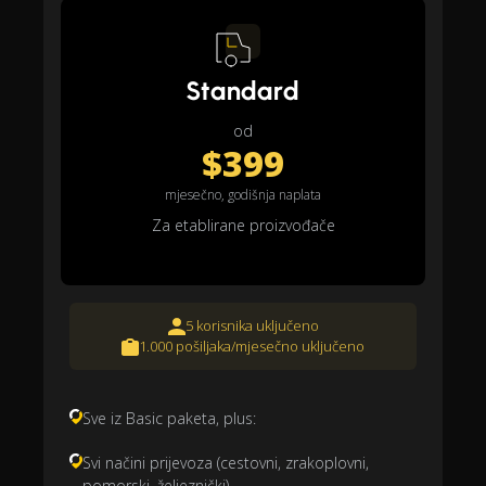
Standard
od
$399
mjesečno, godišnja naplata
Za etablirane proizvođače
5 korisnika uključeno
1.000 pošiljaka/mjesečno uključeno
Sve iz Basic paketa, plus:
Svi načini prijevoza (cestovni, zrakoplovni,
pomorski, željeznički)