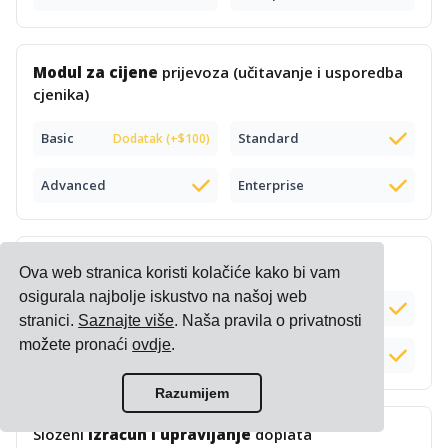
Modul za cijene
prijevoza (učitavanje i usporedba
cjenika)
Basic
Standard
Dodatak (+$100)
Advanced
Enterprise
Pametni
cjenik za e-trgovinu
Ova web stranica koristi kolačiće kako bi vam
osigurala najbolje iskustvo na našoj web
Basic
Standard
stranici.
Saznajte više
. Naša pravila o privatnosti
možete pronaći
ovdje
.
Advanced
Enterprise
Razumijem
Složeni
izračun i upravljanje
doplata