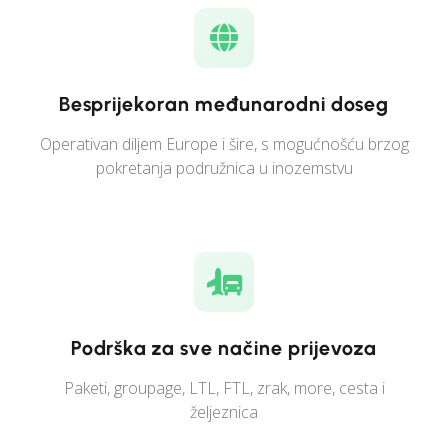
Besprijekoran međunarodni doseg
Operativan diljem Europe i šire, s mogućnošću brzog
pokretanja podružnica u inozemstvu
Podrška za sve načine prijevoza
Paketi, groupage, LTL, FTL, zrak, more, cesta i
željeznica