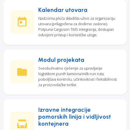
Kalendar utovara
Nadzorna ploča skladišta uživo za organizaciju
utovara (prilagođena za dodirne zaslone).
Potpuna Cargoson TMS integracija, dostupan
odvojeni pristup i korisničke uloge.
Modul projekata
Sveobuhvatno rješenje za upravljanje
logistikom punih kamiona/milk-run ruta;
poboljšava kontrolu, učinkovitost i fleksibilnost
za proizvođačke tvrtke.
Izravne integracije
pomorskih linija i vidljivost
kontejnera