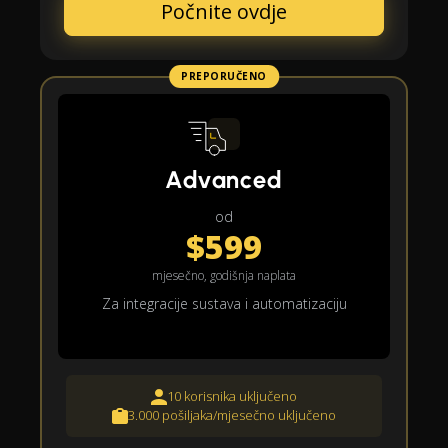
Počnite ovdje
PREPORUČENO
Advanced
od
$599
mjesečno, godišnja naplata
Za integracije sustava i automatizaciju
10 korisnika uključeno
3.000 pošiljaka/mjesečno uključeno