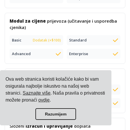
Modul za cijene
prijevoza (učitavanje i usporedba
cjenika)
Basic
Standard
Dodatak (+$100)
Advanced
Enterprise
Pametni
cjenik za e-trgovinu
Ova web stranica koristi kolačiće kako bi vam
osigurala najbolje iskustvo na našoj web
Basic
Standard
stranici.
Saznajte više
. Naša pravila o privatnosti
možete pronaći
ovdje
.
Advanced
Enterprise
Razumijem
Složeni
izračun i upravljanje
doplata