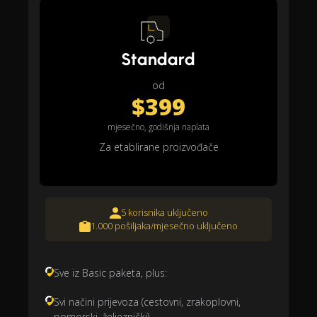
Standard
od
$399
mjesečno, godišnja naplata
Za etablirane proizvođače
5 korisnika uključeno
1.000 pošiljaka/mjesečno uključeno
Sve iz Basic paketa, plus:
Svi načini prijevoza (cestovni, zrakoplovni,
pomorski, željeznički)