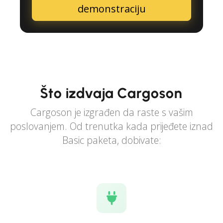
demonstraciju
Što izdvaja Cargoson
Cargoson je izgrađen da raste s vašim
poslovanjem. Od trenutka kada prijeđete iznad
Basic paketa, dobivate: