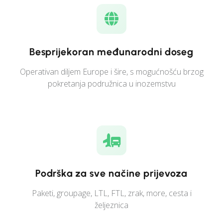
Besprijekoran međunarodni doseg
Operativan diljem Europe i šire, s mogućnošću brzog
pokretanja podružnica u inozemstvu
Podrška za sve načine prijevoza
Paketi, groupage, LTL, FTL, zrak, more, cesta i
željeznica