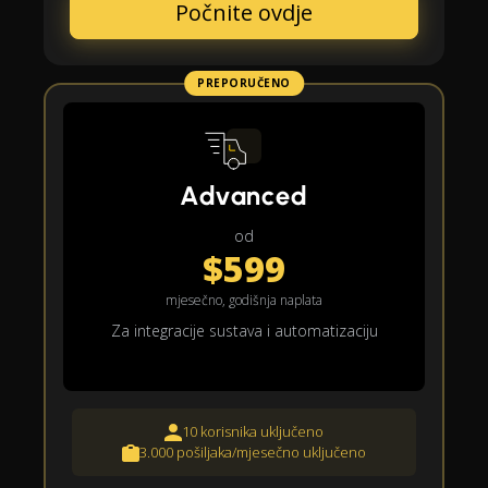
Počnite ovdje
PREPORUČENO
Advanced
od
$599
mjesečno, godišnja naplata
Za integracije sustava i automatizaciju
10 korisnika uključeno
3.000 pošiljaka/mjesečno uključeno