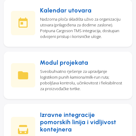
Kalendar utovara
Nadzorna ploča skladišta uživo za organizaciju
utovara (prilagođena za dodirne zaslone).
Potpuna Cargoson TMS integracija, dostupan
odvojeni pristup i korisničke uloge.
Modul projekata
Sveobuhvatno rješenje za upravljanje
logistikom punih kamiona/milk-run ruta;
poboljšava kontrolu, učinkovitost i fleksibilnost
za proizvođačke tvrtke.
Izravne integracije
pomorskih linija i vidljivost
kontejnera