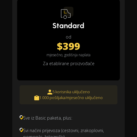
Standard
od
$399
mjesečno, godišnja naplata
Za etablirane proizvođače
5 korisnika uključeno
1.000 pošiljaka/mjesečno uključeno
Sve iz Basic paketa, plus:
Svi načini prijevoza (cestovni, zrakoplovni,
pomorski, željeznički)