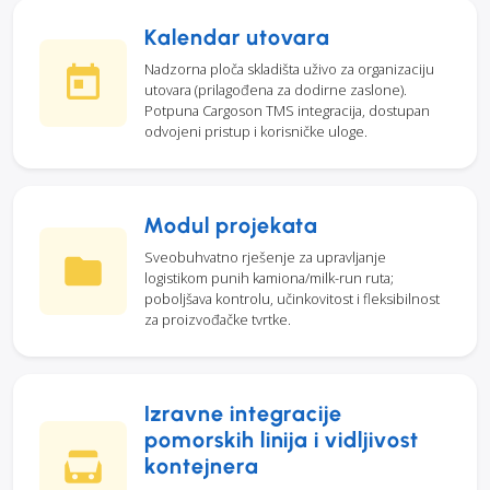
Kalendar utovara
Nadzorna ploča skladišta uživo za organizaciju
utovara (prilagođena za dodirne zaslone).
Potpuna Cargoson TMS integracija, dostupan
odvojeni pristup i korisničke uloge.
Modul projekata
Sveobuhvatno rješenje za upravljanje
logistikom punih kamiona/milk-run ruta;
poboljšava kontrolu, učinkovitost i fleksibilnost
za proizvođačke tvrtke.
Izravne integracije
pomorskih linija i vidljivost
kontejnera