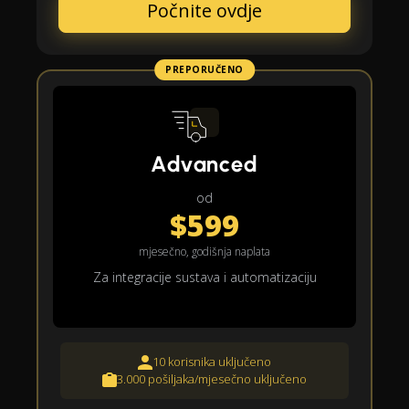
Počnite ovdje
PREPORUČENO
Advanced
od
$599
mjesečno, godišnja naplata
Za integracije sustava i automatizaciju
10 korisnika uključeno
3.000 pošiljaka/mjesečno uključeno