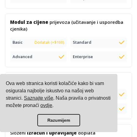
Modul za cijene
prijevoza (učitavanje i usporedba
cjenika)
Basic
Standard
Dodatak (+$100)
Advanced
Enterprise
Pametni
cjenik za e-trgovinu
Ova web stranica koristi kolačiće kako bi vam
osigurala najbolje iskustvo na našoj web
Basic
Standard
stranici.
Saznajte više
. Naša pravila o privatnosti
možete pronaći
ovdje
.
Advanced
Enterprise
Razumijem
Složeni
izračun i upravljanje
doplata