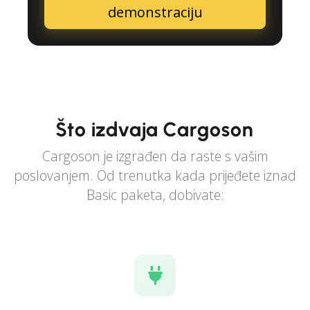
demonstraciju
Što izdvaja Cargoson
Cargoson je izgrađen da raste s vašim
poslovanjem. Od trenutka kada prijeđete iznad
Basic paketa, dobivate: