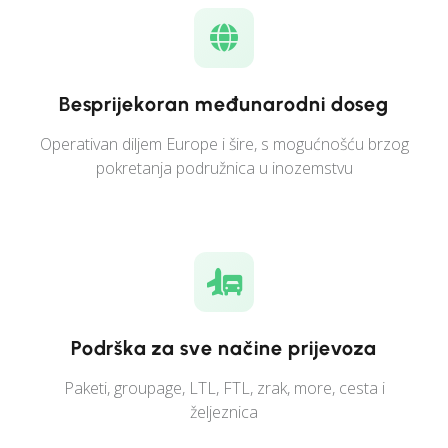
Besprijekoran međunarodni doseg
Operativan diljem Europe i šire, s mogućnošću brzog
pokretanja podružnica u inozemstvu
Podrška za sve načine prijevoza
Paketi, groupage, LTL, FTL, zrak, more, cesta i
željeznica