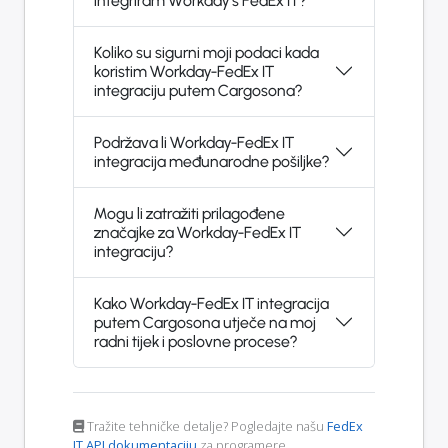
integriram Workday s FedEx IT?
Koliko su sigurni moji podaci kada
koristim Workday-FedEx IT
integraciju putem Cargosona?
Podržava li Workday-FedEx IT
integracija međunarodne pošiljke?
Mogu li zatražiti prilagođene
značajke za Workday-FedEx IT
integraciju?
Kako Workday-FedEx IT integracija
putem Cargosona utječe na moj
radni tijek i poslovne procese?
Tražite tehničke detalje? Pogledajte našu
FedEx
IT API dokumentaciju
za programere.