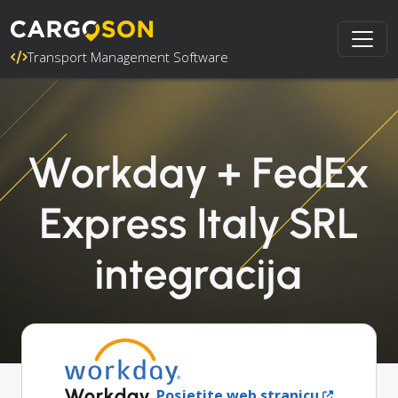
Transport Management Software
Workday + FedEx
Express Italy SRL
integracija
Workday
Posjetite web stranicu