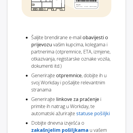
Šaljite brendirane e-mail
obavijesti o
prijevozu
vašim kupcima, kolegama i
partnerima (otpremnice, ETA, izmjene,
otkazivanja, registarske oznake vozila,
dokumenti itd.)
Generirajte
otpremnice
, dobijte ih u
svoj Workday i pošaljite relevantnim
stranama
Generirajte
linkove za praćenje
i
primite ih natrag u Workday, te
automatski ažurirajte
statuse pošiljki
Dobijte dnevna izvješća o
zakašnjelim pošiljkama
u vašem