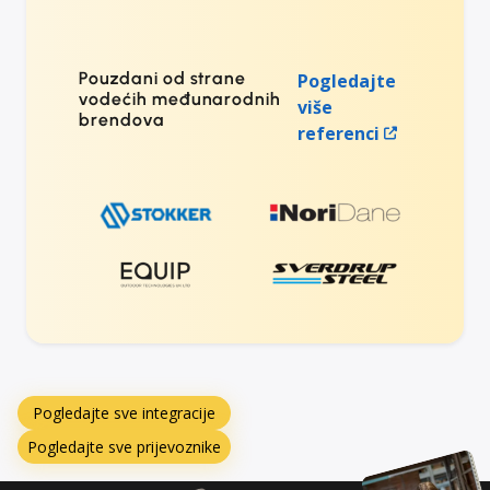
Pouzdani od strane
Pogledajte
vodećih međunarodnih
više
brendova
referenci
Pogledajte sve integracije
Pogledajte sve prijevoznike