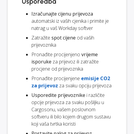
Usporedba
Izračunajte cijenu prijevoza
automatski iz vaših cjenika i primite je
natrag u vaš Workday softver
Zatražite
spot cijene
od vaših
prijevoznika
Pronađite procijenjeno
vrijeme
isporuke
za prijevoz ili zatražite
procjene od prijevoznika
Pronađite procijenjene
emisije CO2
za prijevoz
za svaku opciju prijevoza
Usporedite prijevoznike
i različite
opcije prijevoza za svaku pošiljku u
Cargosonu, vašem poslovnom
softveru ili bilo kojem drugom sustavu
koji vaša tvrtka koristi
Postavite nalog za prijevoz