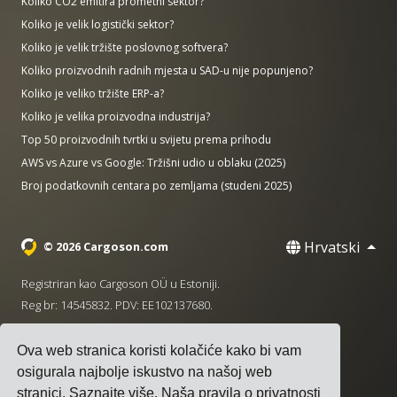
Koliko CO2 emitira prometni sektor?
Koliko je velik logistički sektor?
Koliko je velik tržište poslovnog softvera?
Koliko proizvodnih radnih mjesta u SAD-u nije popunjeno?
Koliko je veliko tržište ERP-a?
Koliko je velika proizvodna industrija?
Top 50 proizvodnih tvrtki u svijetu prema prihodu
AWS vs Azure vs Google: Tržišni udio u oblaku (2025)
Broj podatkovnih centara po zemljama (studeni 2025)
Hrvatski
© 2026 Cargoson.com
Registriran kao Cargoson OÜ u Estoniji.
Reg br: 14545832. PDV: EE102137680.
Sjedište: Pärnu mnt. 141, 11314 Tallinn, Estonija
Ova web stranica koristi kolačiće kako bi vam
·
+372 5555 0028
hello@cargoson.com
osigurala najbolje iskustvo na našoj web
stranici.
Saznajte više
. Naša pravila o privatnosti