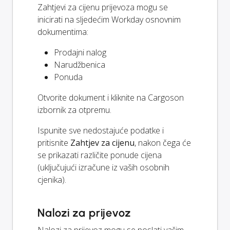
Zahtjevi za cijenu prijevoza mogu se
inicirati na sljedećim Workday osnovnim
dokumentima:
Prodajni nalog
Narudžbenica
Ponuda
Otvorite dokument i kliknite na Cargoson
izbornik za otpremu.
Ispunite sve nedostajuće podatke i
pritisnite
Zahtjev za cijenu
, nakon čega će
se prikazati različite ponude cijena
(uključujući izračune iz vaših osobnih
cjenika).
Nalozi za prijevoz
Nalozi za prijevoz mogu se poslati vašim