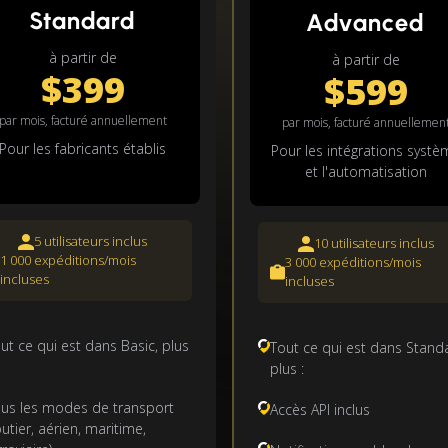
Standard
Advanced
à partir de
à partir de
$399
$599
par mois, facturé annuellement
par mois, facturé annuellemen
Pour les fabricants établis
Pour les intégrations systè
et l'automatisation
5 utilisateurs inclus
10 utilisateurs inclus
1 000 expéditions/mois
3 000 expéditions/mois
incluses
incluses
ut ce qui est dans Basic, plus
Tout ce qui est dans Stand
plus :
us les modes de transport
Accès API inclus
outier, aérien, maritime,