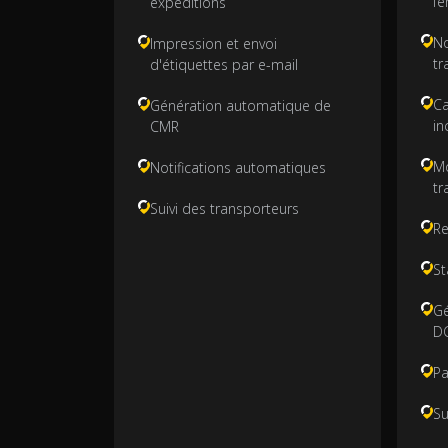
fe
expéditions
No
Impression et envoi
tr
d'étiquettes par e-mail
Ca
Génération automatique de
in
CMR
Mo
Notifications automatiques
tr
Suivi des transporteurs
Re
St
Gé
D
Pa
Su