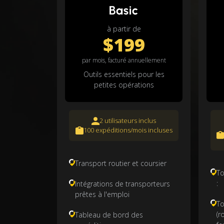
Basic
à partir de
$199
par mois, facturé annuellement
Outils essentiels pour les
petites opérations
2 utilisateurs inclus
100 expéditions/mois incluses
Transport routier et coursier
To
:
Intégrations de transporteurs
prêtes à l'emploi
To
(r
Tableau de bord des