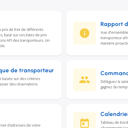
Rapport d
 prix de fret de différents
Vue d'ensemble 
 basé sur vos listes de prix
transporteur af
rix API des transporteurs. Un
manière proactiv
ble.
que de transporteur
Commande
 basée sur des critères
Déléguez la sai
asser des réservations
gagnez du temp
Calendri
Tableau de bord
rnet d'adresses de votre
chargements (com