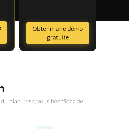
o
Obtenir une démo
gratuite
n
u plan Basic, vous bénéficiez de :