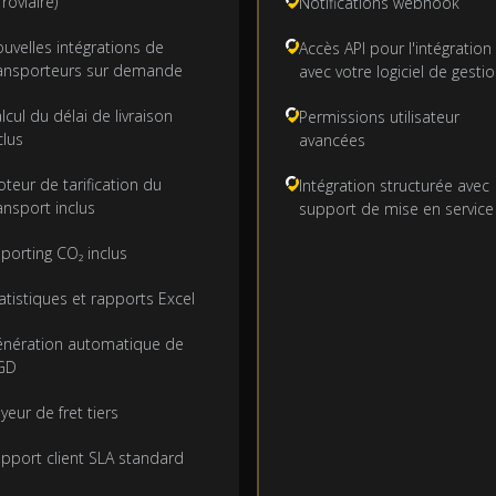
rroviaire)
Notifications webhook
uvelles intégrations de
Accès API pour l'intégration
ansporteurs sur demande
avec votre logiciel de gesti
lcul du délai de livraison
Permissions utilisateur
clus
avancées
teur de tarification du
Intégration structurée avec
ansport inclus
support de mise en service
porting CO₂ inclus
atistiques et rapports Excel
nération automatique de
GD
yeur de fret tiers
pport client SLA standard