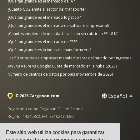
¿Qué tan grande es el mercado de IA?
¿Cuánto CO2 emite el sector del transporte?
¿Qué tan grande es el mercado logístico?
¿Qué tan grande es el mercado de software empresarial?
¿Cuántos empleos de manufactura están sin cubrir en EE. UU.?
¿Qué tan grande es el mercado de ERP?
¿Qué tan grande es la industria manufacturera?
Las 50 principales empresas manufactureras del mundo por ingresos
AWS vs Azure vs Google: Cuota de mercado en la nube (2025)
Número de centros de datos por país (noviembre de 2025)
Español
© 2026 Cargoson.com
Registrado como Cargoson OÜ en Estonia.
Reg No: 14545832. IVA: EE102137680.
Sede: Pärnu mnt. 141, 11314 Tallinn, Estonia
Este sitio web utiliza cookies para garantizar
·
+372 5555 0028
hello@cargoson.com
que obtenga la mejor experiencia en nuestro