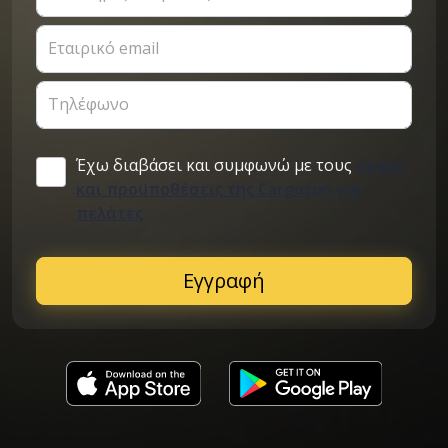
Εταιρικό email
Τηλέφωνο
Έχω διαβάσει και συμφωνώ με τους
όρους
και προϋποθέσεις της Cargoson για
πελάτες
Εγγραφή