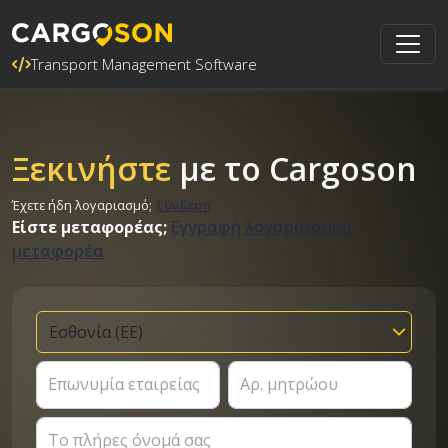
Transport Management Software
Ξεκινήστε
με το Cargoson
Έχετε ήδη λογαριασμό;
Σύνδεση
Είστε μεταφορέας;
Εγγραφή λογαριασμού
μεταφορέα
Επωνυμία εταιρείας
Αρ. μητρώου
Το πλήρες όνομά σας