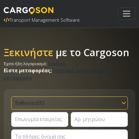
Transport Management Software
Ξεκινήστε
με το Cargoson
Έχετε ήδη λογαριασμό;
Σύνδεση
Είστε μεταφορέας;
Εγγραφή λογαριασμού
μεταφορέα
Επωνυμία εταιρείας
Αρ. μητρώου
Το πλήρες όνομά σας