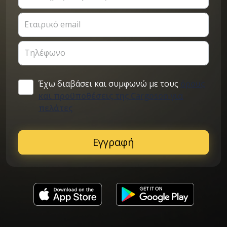
Εταιρικό email
Τηλέφωνο
Έχω διαβάσει και συμφωνώ με τους
όρους
και προϋποθέσεις της Cargoson για
πελάτες
Εγγραφή