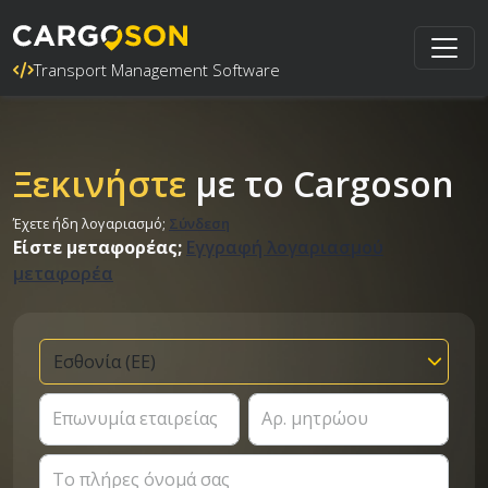
Transport Management Software
Ξεκινήστε
με το Cargoson
Έχετε ήδη λογαριασμό;
Σύνδεση
Είστε μεταφορέας;
Εγγραφή λογαριασμού
μεταφορέα
Επωνυμία εταιρείας
Αρ. μητρώου
Το πλήρες όνομά σας