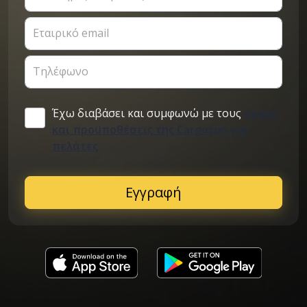
Εταιρικό email
Τηλέφωνο
Έχω διαβάσει και συμφωνώ με τους
όρους
και προϋποθέσεις της Cargoson για
πελάτες
Εγγραφή