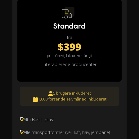
Standard
fra
$399
pr. måned, faktureres årligt
Til etablerede producenter
5 brugere inkluderet
1.000 forsendelser/måned inkluderet
Alt i Basic, plus:
Alle transportformer (vej, luft, hav, jernbane)