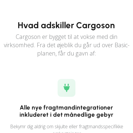
Hvad adskiller Cargoson
Cargoson er bygget til at vokse med din
virksomhed. Fra det øjeblik du går ud over Basic-
planen, får du gavn af:
Alle nye fragtmandintegrationer
inkluderet i det månedlige gebyr
Bekymr dig aldrig om skjulte eller fragtmandsspecifikke