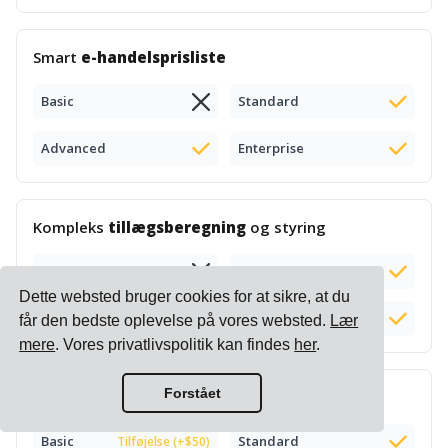
Smart
e-handelsprisliste
Basic
Standard
Advanced
Enterprise
Kompleks
tillægsberegning
og styring
Basic
Standard
Dette websted bruger cookies for at sikre, at du
Advanced
Enterprise
får den bedste oplevelse på vores websted.
Lær
mere
. Vores privatlivspolitik kan findes
her
.
Forstået
Leveringstids
beregning
Basic
Standard
Tilføjelse (+$50)