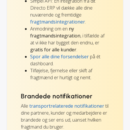
Simpel API: Én integration fra dit
Directo ERP vil dække alle dine
nuværende og fremtidige
fragtmandsintegrationer
.
Anmodning om en
ny
fragtmandsintegration
, i tilfælde af
at vi ikke har bygget den endnu, er
gratis for alle kunder
.
Spor alle dine forsendelser
på ét
dashboard.
Tilføjelse, fjernelse eller skift af
fragtmænd er hurtigt og nemt.
Brandede notifikationer
Alle
transportrelaterede notifikationer
til
dine partnere, kunder og medarbejdere er
brandede og ser ens ud, uanset hvilken
fragtmand du bruger.