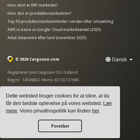
Hvor stort er ERP-markedet?
Hvor stor er produktionsindustrien?
Top 50 produktionsvirksomheder i verden efter omsætning
AWS vs Azure vs Google: Cloud markedsandel (2025)
Antal datacentre efter land (november 2025)
Dansk
© 2026 Cargoson.com
Registreret som Cargoson OÜ i Estland.
Reg nr.: 14545832. Moms: EE102137680.
Hovedkontor: Pärnu mnt. 141, 11314 Tallinn, Estland
Dette websted bruger cookies for at sikre, at du
·
+372 5555 0028
hello@cargoson.com
får den bedste oplevelse på vores websted.
Lær
mere
. Vores privatlivspolitik kan findes
her
.
Servicevilkår
|
Privatlivspolitik
|
Cookie-politik
Forstået