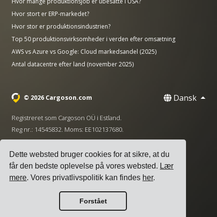
Hvor mange produktionsjob er ubesatte i USA?
Hvor stort er ERP-markedet?
Hvor stor er produktionsindustrien?
Top 50 produktionsvirksomheder i verden efter omsætning
AWS vs Azure vs Google: Cloud markedsandel (2025)
Antal datacentre efter land (november 2025)
Dansk
© 2026 Cargoson.com
Registreret som Cargoson OÜ i Estland.
Reg nr.: 14545832. Moms: EE102137680.
Hovedkontor: Pärnu mnt. 141, 11314 Tallinn, Estland
Dette websted bruger cookies for at sikre, at du
·
+372 5555 0028
hello@cargoson.com
får den bedste oplevelse på vores websted.
Lær
mere
. Vores privatlivspolitik kan findes
her
.
Servicevilkår
|
Privatlivspolitik
|
Cookie-politik
Forstået