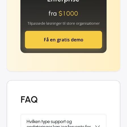
fra
$1000
Tilpassede løsninger til store organisationer
Få en gratis demo
FAQ
Hvilken type support og
opdateringer kan jeg forvente for