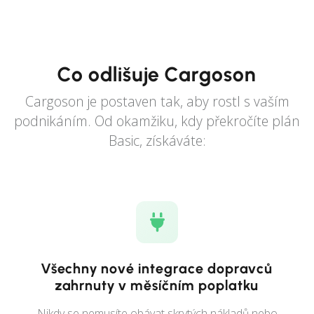
Co odlišuje Cargoson
Cargoson je postaven tak, aby rostl s vaším
podnikáním. Od okamžiku, kdy překročíte plán
Basic, získáváte:
Všechny nové integrace dopravců
zahrnuty v měsíčním poplatku
Nikdy se nemusíte obávat skrytých nákladů nebo