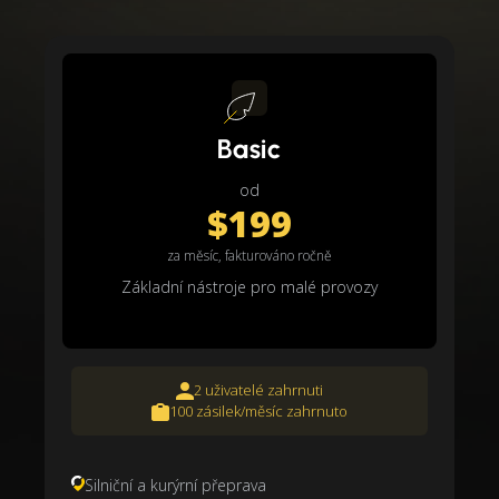
Basic
od
$199
za měsíc, fakturováno ročně
Základní nástroje pro malé provozy
2 uživatelé zahrnuti
100 zásilek/měsíc zahrnuto
Silniční a kurýrní přeprava