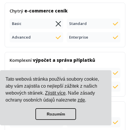
Chytrý
e-commerce ceník
Basic
Standard
Advanced
Enterprise
Komplexní
výpočet a správa příplatků
Basic
Standard
Tato webová stránka používá soubory cookie,
aby vám zajistila co nejlepší zážitek z našich
Advanced
Enterprise
webových stránek.
Zjistit více
. Naše zásady
ochrany osobních údajů naleznete
zde
.
Výpočet
dodací lhůty
Rozumím
Basic
Standard
Doplněk (+$50)