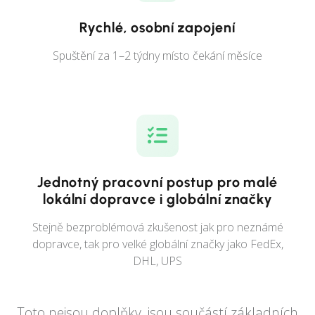
Rychlé, osobní zapojení
Spuštění za 1–2 týdny místo čekání měsíce
Jednotný pracovní postup pro malé
lokální dopravce i globální značky
Stejně bezproblémová zkušenost jak pro neznámé
dopravce, tak pro velké globální značky jako FedEx,
DHL, UPS
Toto nejsou doplňky, jsou součástí základních