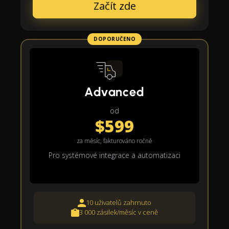
Začít zde
DOPORUČENO
Advanced
od
$599
za měsíc, fakturováno ročně
Pro systémové integrace a automatizaci
10 uživatelů zahrnuto
3 000 zásilek/měsíc v ceně