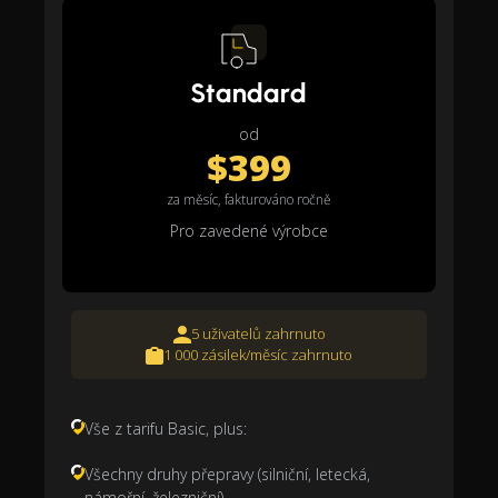
Standard
od
$399
za měsíc, fakturováno ročně
Pro zavedené výrobce
5 uživatelů zahrnuto
1 000 zásilek/měsíc zahrnuto
Vše z tarifu Basic, plus:
Všechny druhy přepravy (silniční, letecká,
námořní, železniční)