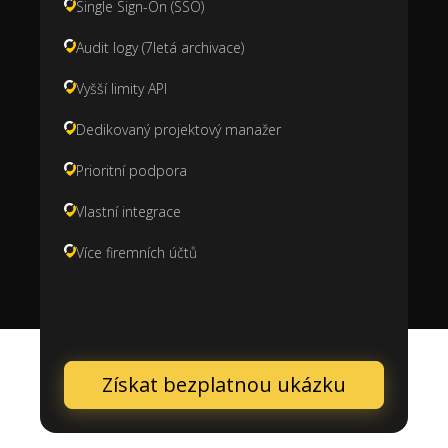
Single Sign-On (SSO)
Audit logy (7letá archivace)
Vyšší limity API
Dedikovaný projektový manažer
Prioritní podpora
Vlastní integrace
Více firemních účtů
Získat bezplatnou ukázku