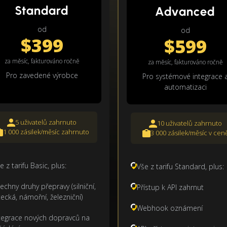
Standard
Advanced
od
od
$399
$599
za měsíc, fakturováno ročně
za měsíc, fakturováno ročně
Pro zavedené výrobce
Pro systémové integrace 
automatizaci
5 uživatelů zahrnuto
10 uživatelů zahrnuto
1 000 zásilek/měsíc zahrnuto
3 000 zásilek/měsíc v cen
e z tarifu Basic, plus:
Vše z tarifu Standard, plus:
echny druhy přepravy (silniční,
Přístup k API zahrnut
tecká, námořní, železniční)
Webhook oznámení
tegrace nových dopravců na