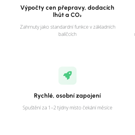
Výpočty cen přepravy, dodacích
lhůt a CO₂
Zahrnuty jako standardní funkce v základních
balíčcích
Rychlé, osobní zapojení
Spuštění za 1–2 týdny místo čekání měsíce