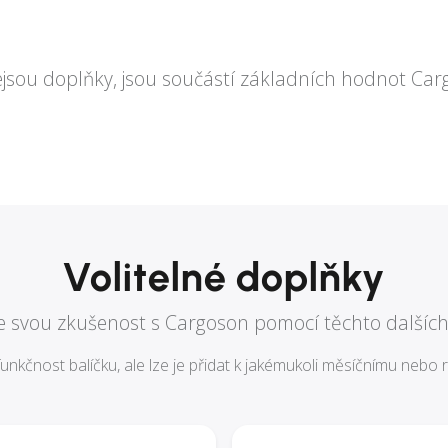
jsou doplňky, jsou součástí základních hodnot Car
Volitelné doplňky
e svou zkušenost s Cargoson pomocí těchto dalších
unkčnost balíčku, ale lze je přidat k jakémukoli měsíčnímu neb