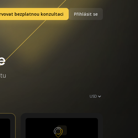
rvovat bezplatnou konzultaci
Přihlásit se
e
stu