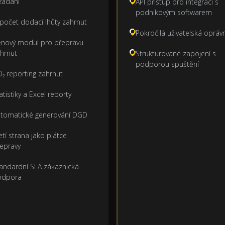
žádání
API přístup pro integraci s
podnikovým softwarem
počet dodací lhůty zahrnut
Pokročilá uživatelská opráv
nový modul pro přepravu
hrnut
Strukturované zapojení s
podporou spuštění
₂ reporting zahrnut
atistiky a Excel reporty
tomatické generování DGD
etí strana jako plátce
epravy
andardní SLA zákaznická
odpora