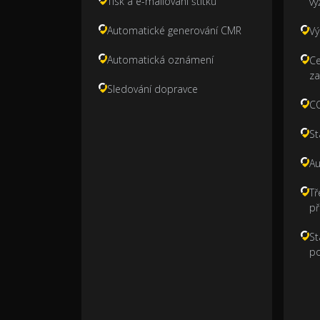
Tisk a e-mailování štítků
vy
Automatické generování CMR
Vý
Automatická oznámení
Ce
za
Sledování dopravce
CO
St
Au
Tř
př
St
p