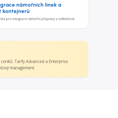
egrace námořních linek a
t kontejnerů
ul pro integrace námořní přepravy a viditelnost.
 ceníků. Tarify Advanced a Enterprise
ektový management.