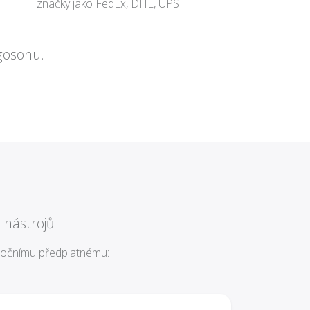
značky jako FedEx, DHL, UPS
gosonu.
 nástrojů
o ročnímu předplatnému: