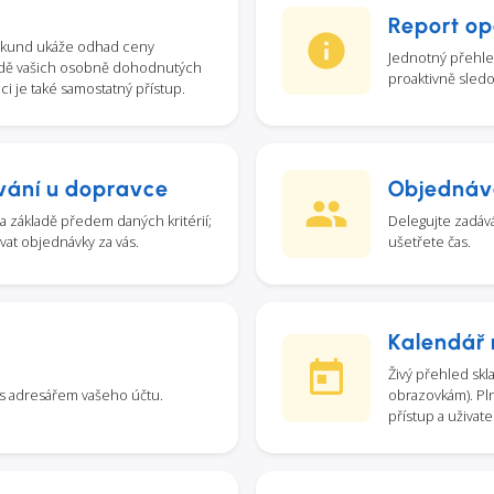
Report op
sekund ukáže odhad ceny
Jednotný přehled
adě vašich osobně dohodnutých
proaktivně sledo
ci je také samostatný přístup.
vání u dopravce
Objednává
 základě předem daných kritérií;
Delegujte zadáv
at objednávky za vás.
ušetřete čas.
Kalendář
Živý přehled skl
 s adresářem vašeho účtu.
obrazovkám). Pl
přístup a uživate