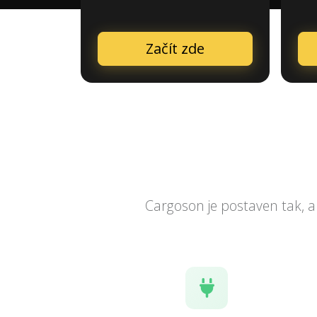
Začít zde
Cargoson je postaven tak, a