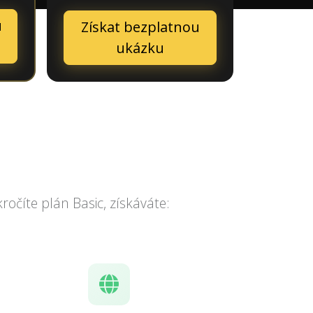
u
Získat bezplatnou
ukázku
očíte plán Basic, získáváte: