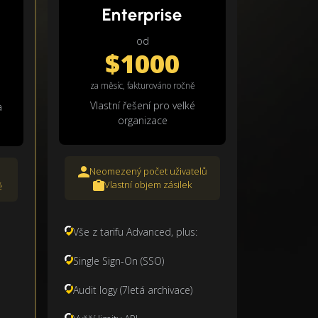
Enterprise
od
$1000
za měsíc, fakturováno ročně
Vlastní řešení pro velké
a
organizace
Neomezený počet uživatelů
Vlastní objem zásilek
ě
Vše z tarifu Advanced, plus:
Single Sign-On (SSO)
Audit logy (7letá archivace)