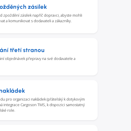
ožděných zásilek
 zpoždění zásilek napříč dopravci, abyste mohli
vat a komunikovat s dodavateli a zákazníky.
ní třetí stranou
ání objednávek přepravy na své dodavatele a
 nakládek
adu pro organizaci nakládek (přátelský k dotykovým
ná integrace Cargoson TMS, k dispozici samostatný
lské role.