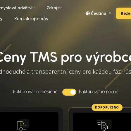
myslová odvětví
Zdroje
Čeština
Reze
ny
Kontaktujte nás
Ceny TMS pro výrobc
dnoduché a transparentní ceny pro každou fázi rů
Fakturováno měsíčně
Fakturováno ročně
DOPORUČENO