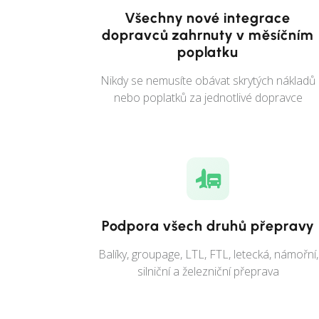
Všechny nové integrace
dopravců zahrnuty v měsíčním
poplatku
Nikdy se nemusíte obávat skrytých nákladů
nebo poplatků za jednotlivé dopravce
Podpora všech druhů přepravy
Balíky, groupage, LTL, FTL, letecká, námořní,
silniční a železniční přeprava