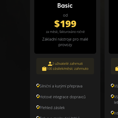
Basic
od
$199
za měsíc, fakturováno ročně
Základní nástroje pro malé
provozy
2 uživatelé zahrnuti
100 zásilek/měsíc zahrnuto
Silniční a kurýrní přeprava
Vš
Hotové integrace dopravců
Vš
le
Přehled zásilek
In