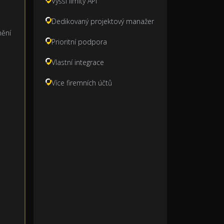
Vyšší limity API
Dedikovaný projektový manažer
nění
Prioritní podpora
Vlastní integrace
Více firemních účtů