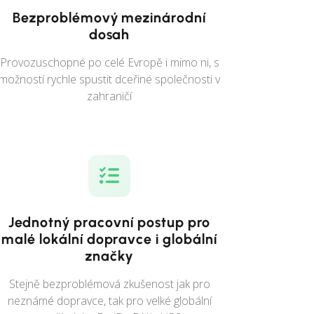
Bezproblémový mezinárodní
dosah
Provozuschopné po celé Evropě i mimo ni, s
možností rychle spustit dceřiné společnosti v
zahraničí
Jednotný pracovní postup pro
malé lokální dopravce i globální
značky
Stejně bezproblémová zkušenost jak pro
neznámé dopravce, tak pro velké globální