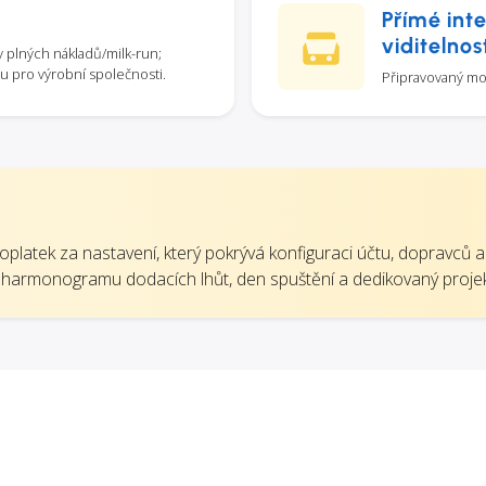
Přímé int
viditelnos
y plných nákladů/milk-run;
itu pro výrobní společnosti.
Připravovaný mod
oplatek za nastavení, který pokrývá konfiguraci účtu, dopravců a
m harmonogramu dodacích lhůt, den spuštění a dedikovaný proj