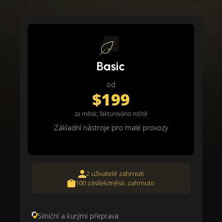
Basic
od
$199
za měsíc, fakturováno ročně
Základní nástroje pro malé provozy
2 uživatelé zahrnuti
100 zásilek/měsíc zahrnuto
Silniční a kurýrní přeprava