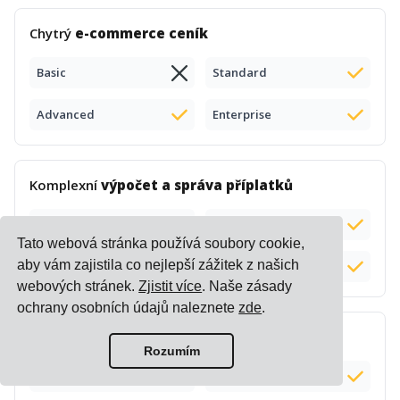
Chytrý
e-commerce ceník
Basic
Standard
Advanced
Enterprise
Komplexní
výpočet a správa příplatků
Basic
Standard
Tato webová stránka používá soubory cookie,
aby vám zajistila co nejlepší zážitek z našich
Advanced
Enterprise
webových stránek.
Zjistit více
. Naše zásady
ochrany osobních údajů naleznete
zde
.
Výpočet
dodací lhůty
Rozumím
Basic
Standard
Doplněk (+$50)