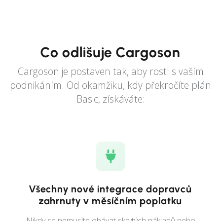
Co odlišuje Cargoson
Cargoson je postaven tak, aby rostl s vaším
podnikáním. Od okamžiku, kdy překročíte plán
Basic, získáváte:
Všechny nové integrace dopravců
zahrnuty v měsíčním poplatku
Nikdy se nemusíte obávat skrytých nákladů nebo