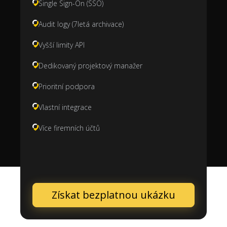
Single Sign-On (SSO)
Audit logy (7letá archivace)
Vyšší limity API
Dedikovaný projektový manažer
Prioritní podpora
Vlastní integrace
Více firemních účtů
Získat bezplatnou ukázku