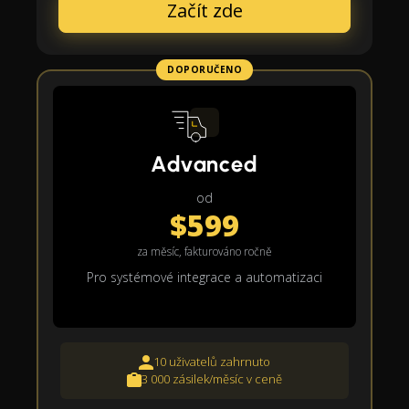
Začít zde
DOPORUČENO
Advanced
od
$599
za měsíc, fakturováno ročně
Pro systémové integrace a automatizaci
10 uživatelů zahrnuto
3 000 zásilek/měsíc v ceně