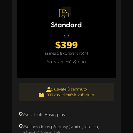
Standard
od
$399
za měsíc, fakturováno ročně
Pro zavedené výrobce
5 uživatelů zahrnuto
1 000 zásilek/měsíc zahrnuto
Vše z tarifu Basic, plus:
Všechny druhy přepravy (silniční, letecká,
námořní, železniční)