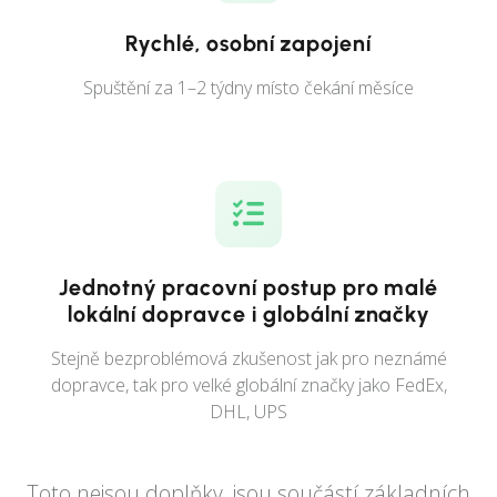
Rychlé, osobní zapojení
Spuštění za 1–2 týdny místo čekání měsíce
Jednotný pracovní postup pro malé
lokální dopravce i globální značky
Stejně bezproblémová zkušenost jak pro neznámé
dopravce, tak pro velké globální značky jako FedEx,
DHL, UPS
Toto nejsou doplňky, jsou součástí základních