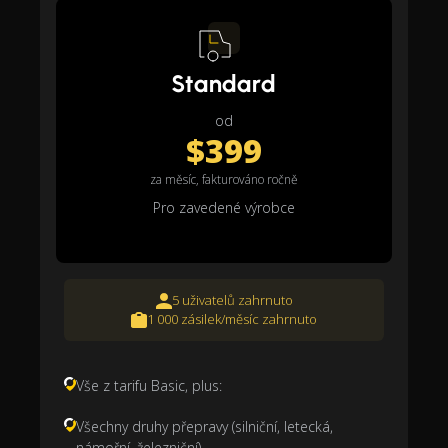
Standard
od
$399
za měsíc, fakturováno ročně
Pro zavedené výrobce
5 uživatelů zahrnuto
1 000 zásilek/měsíc zahrnuto
Vše z tarifu Basic, plus:
Všechny druhy přepravy (silniční, letecká,
námořní, železniční)