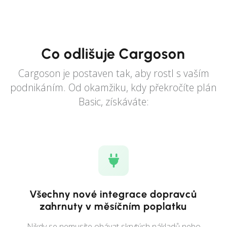
Co odlišuje Cargoson
Cargoson je postaven tak, aby rostl s vaším
podnikáním. Od okamžiku, kdy překročíte plán
Basic, získáváte:
Všechny nové integrace dopravců
zahrnuty v měsíčním poplatku
Nikdy se nemusíte obávat skrytých nákladů nebo