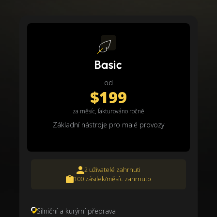
Basic
od
$199
za měsíc, fakturováno ročně
Základní nástroje pro malé provozy
2 uživatelé zahrnuti
100 zásilek/měsíc zahrnuto
Silniční a kurýrní přeprava