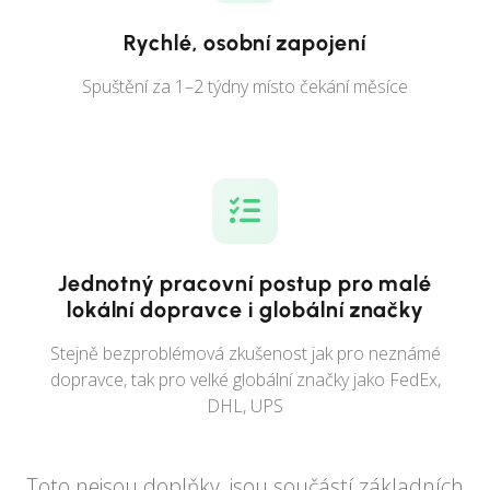
Rychlé, osobní zapojení
Spuštění za 1–2 týdny místo čekání měsíce
Jednotný pracovní postup pro malé
lokální dopravce i globální značky
Stejně bezproblémová zkušenost jak pro neznámé
dopravce, tak pro velké globální značky jako FedEx,
DHL, UPS
Toto nejsou doplňky, jsou součástí základních