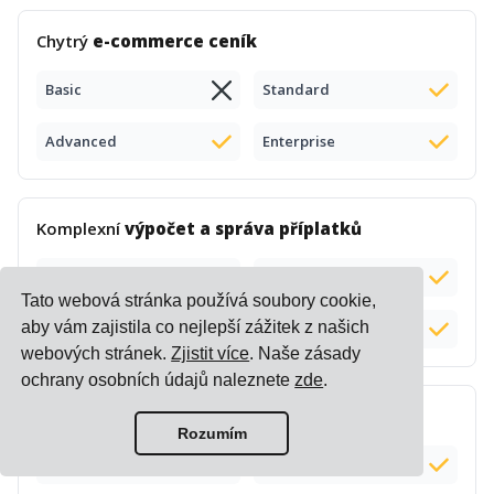
Chytrý
e-commerce ceník
Basic
Standard
Advanced
Enterprise
Komplexní
výpočet a správa příplatků
Basic
Standard
Tato webová stránka používá soubory cookie,
aby vám zajistila co nejlepší zážitek z našich
Advanced
Enterprise
webových stránek.
Zjistit více
. Naše zásady
ochrany osobních údajů naleznete
zde
.
Výpočet
dodací lhůty
Rozumím
Basic
Standard
Doplněk (+$50)