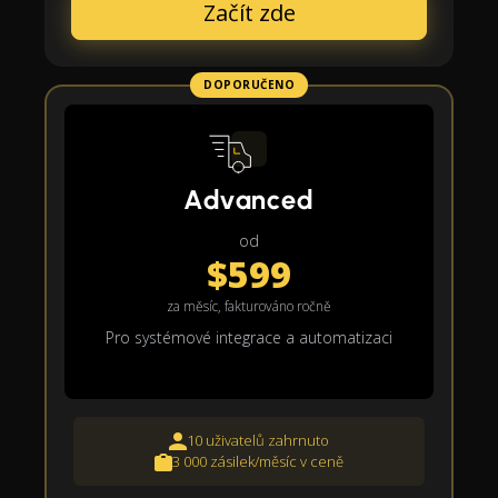
Začít zde
DOPORUČENO
Advanced
od
$599
za měsíc, fakturováno ročně
Pro systémové integrace a automatizaci
10 uživatelů zahrnuto
3 000 zásilek/měsíc v ceně