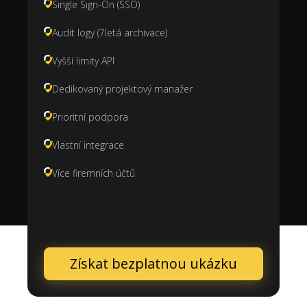
Single Sign-On (SSO)
Audit logy (7letá archivace)
Vyšší limity API
Dedikovaný projektový manažer
Prioritní podpora
Vlastní integrace
Více firemních účtů
Získat bezplatnou ukázku